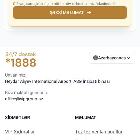
0-2 yaş sərnişinlər üçün bütün növ xidmətlərimiz ödənişsizdir.
ŞƏXSI MƏLUMAT
Azərbaycanca
Ünvanımız:
Heydar Aliyev International Airport, ASG İnzibati binası
Bizə məktub göndərin:
office@vipgroup.az
XIDMƏTLƏR
MƏLUMAT
VIP Xidmətlər
Tez-tez verilən suallar