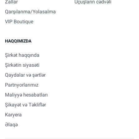
Zallar
Uçuşların cədvəli
Qarşılanma/Yolasalma
VIP Boutique
HAQQIMIZDA
Şirkət haqqında
Şirkətin siyasəti
Qaydalar və şərtlər
Partnyorlarımız
Maliyyə hesabatları
Şikayət və Təkliflər
Karyera
Əlaqə