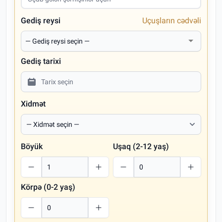
Gediş reysi
Uçuşların cədvəli
Gediş tarixi
Xidmət
Böyük
Uşaq (2-12 yaş)
Körpə (0-2 yaş)