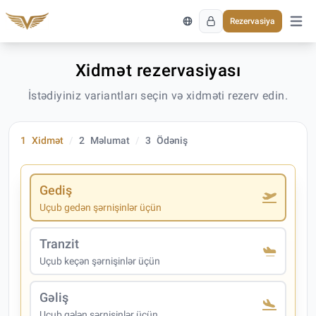
Rezervasiya
Əsas 
Xidmət rezervasiyası
İstədiyiniz variantları seçin və xidməti rezerv edin.
1
Xidmət
2
Məlumat
3
Ödəniş
Gediş
Uçub gedən şərnişinlər üçün
Tranzit
Uçub keçən şərnişinlər üçün
Gəliş
Uçub gələn şərnişinlər üçün