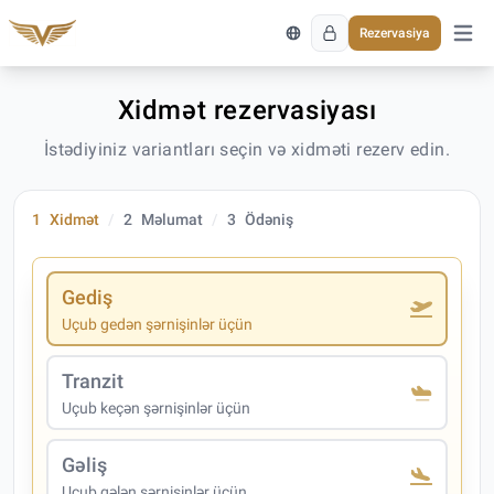
Rezervasiya
Əsas 
Xidmət rezervasiyası
İstədiyiniz variantları seçin və xidməti rezerv edin.
1
Xidmət
2
Məlumat
3
Ödəniş
Gediş
Uçub gedən şərnişinlər üçün
Tranzit
Uçub keçən şərnişinlər üçün
Gəliş
Uçub gələn şərnişinlər üçün