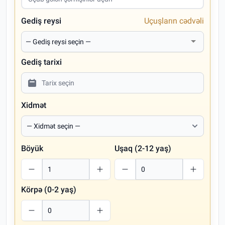
Gediş reysi
Uçuşların cədvəli
Gediş tarixi
Xidmət
Böyük
Uşaq (2-12 yaş)
Körpə (0-2 yaş)