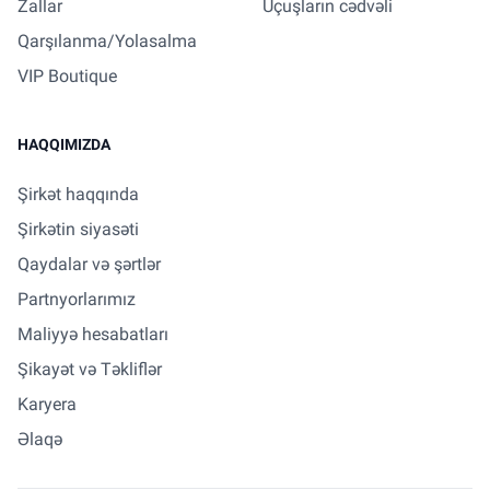
Zallar
Uçuşların cədvəli
Qarşılanma/Yolasalma
VIP Boutique
HAQQIMIZDA
Şirkət haqqında
Şirkətin siyasəti
Qaydalar və şərtlər
Partnyorlarımız
Maliyyə hesabatları
Şikayət və Təkliflər
Karyera
Əlaqə