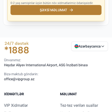
0-2 yaş sərnişinlər üçün bütün növ xidmətlərimiz ödənişsizdir.
ŞƏXSI MƏLUMAT
Azərbaycanca
Ünvanımız:
Heydar Aliyev International Airport, ASG İnzibati binası
Bizə məktub göndərin:
office@vipgroup.az
XIDMƏTLƏR
MƏLUMAT
VIP Xidmətlər
Tez-tez verilən suallar