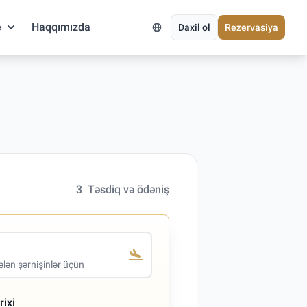
e
Haqqımızda
Daxil ol
Rezervasiya
3
Təsdiq və ödəniş
lən şərnişinlər üçün
rixi