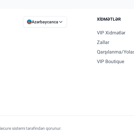
XIDMƏTLƏR
Azərbaycanca
VIP Xidmətlər
Zallar
Qarşılanma/Yola
VIP Boutique
ecure sistemi tərəfindən qorunur.