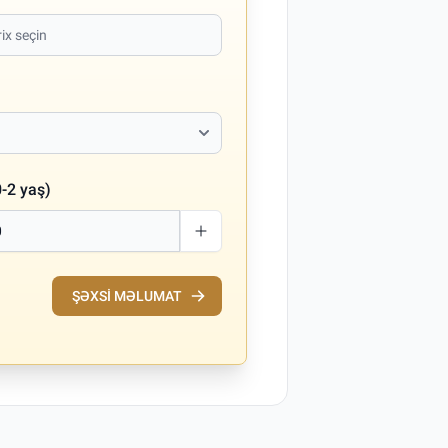
-2 yaş)
ŞƏXSI MƏLUMAT