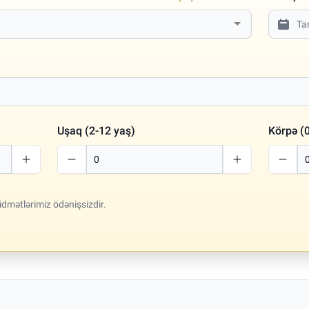
Uşaq (2-12 yaş)
Körpə (0
idmətlərimiz ödənişsizdir.