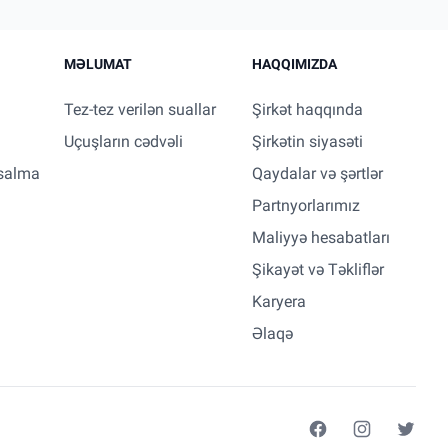
MƏLUMAT
HAQQIMIZDA
Tez-tez verilən suallar
Şirkət haqqında
Uçuşların cədvəli
Şirkətin siyasəti
salma
Qaydalar və şərtlər
Partnyorlarımız
Maliyyə hesabatları
Şikayət və Təkliflər
Karyera
Əlaqə