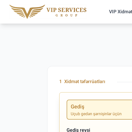
VIP Xidmət
1
Xidmət təfərrüatları
Gediş
Uçub gedən şərnişinlər üçün
Gediş reysi