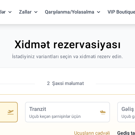
lər
Zallar
Qarşılanma/Yolasalma
VIP Boutiqu
Xidmət rezervasiyası
İstədiyiniz variantları seçin və xidməti rezerv edin.
2
Şəxsi məlumat
Tranzit
Gəliş
Uçub keçən şərnişinlər üçün
Uçub gə
Uçuşların cədvəli
Gediş ta