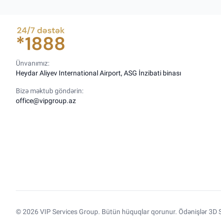
Ünvanımız:
Heydar Aliyev International Airport, ASG İnzibati binası
Bizə məktub göndərin:
office@vipgroup.az
© 2026 VIP Services Group. Bütün hüquqlar qorunur. Ödənişlər 3D S