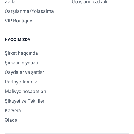
Zallar
Uçuşların cədvəli
Qarşılanma/Yolasalma
VIP Boutique
HAQQIMIZDA
Şirkət haqqında
Şirkətin siyasəti
Qaydalar və şərtlər
Partnyorlarımız
Maliyyə hesabatları
Şikayət və Təkliflər
Karyera
Əlaqə