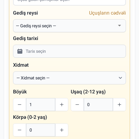
Gediş reysi
Uçuşların cədvəli
Gediş tarixi
Xidmət
Böyük
Uşaq (2-12 yaş)
Körpə (0-2 yaş)