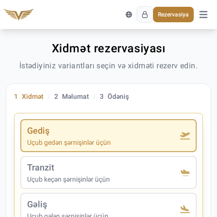
Rezervasiya
Əsas 
Xidmət rezervasiyası
İstədiyiniz variantları seçin və xidməti rezerv edin.
1
Xidmət
2
Məlumat
3
Ödəniş
Gediş
Uçub gedən şərnişinlər üçün
Tranzit
Uçub keçən şərnişinlər üçün
Gəliş
Uçub gələn şərnişinlər üçün