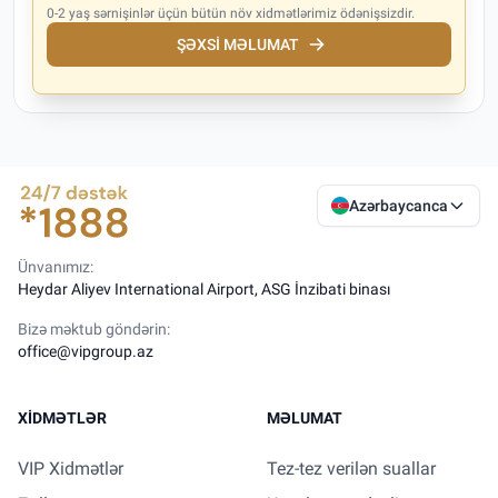
0-2 yaş sərnişinlər üçün bütün növ xidmətlərimiz ödənişsizdir.
ŞƏXSI MƏLUMAT
Azərbaycanca
Ünvanımız:
Heydar Aliyev International Airport, ASG İnzibati binası
Bizə məktub göndərin:
office@vipgroup.az
XIDMƏTLƏR
MƏLUMAT
VIP Xidmətlər
Tez-tez verilən suallar