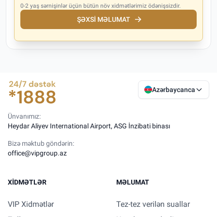
0-2 yaş sərnişinlər üçün bütün növ xidmətlərimiz ödənişsizdir.
ŞƏXSI MƏLUMAT
Azərbaycanca
Ünvanımız:
Heydar Aliyev International Airport, ASG İnzibati binası
Bizə məktub göndərin:
office@vipgroup.az
XIDMƏTLƏR
MƏLUMAT
VIP Xidmətlər
Tez-tez verilən suallar