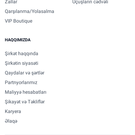
Zallar
Uçuşların cədvəli
Qarşılanma/Yolasalma
VIP Boutique
HAQQIMIZDA
Şirkət haqqında
Şirkətin siyasəti
Qaydalar və şərtlər
Partnyorlarımız
Maliyyə hesabatları
Şikayət və Təkliflər
Karyera
Əlaqə