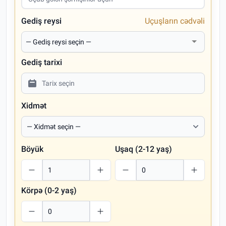
Gediş reysi
Uçuşların cədvəli
Gediş tarixi
Xidmət
Böyük
Uşaq (2-12 yaş)
Körpə (0-2 yaş)