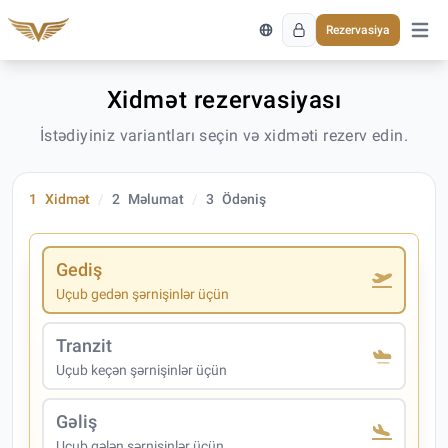
Rezervasiya
Əsas 
Xidmət rezervasiyası
İstədiyiniz variantları seçin və xidməti rezerv edin.
1
Xidmət
2
Məlumat
3
Ödəniş
Gediş
Uçub gedən şərnişinlər üçün
Tranzit
Uçub keçən şərnişinlər üçün
Gəliş
Uçub gələn şərnişinlər üçün