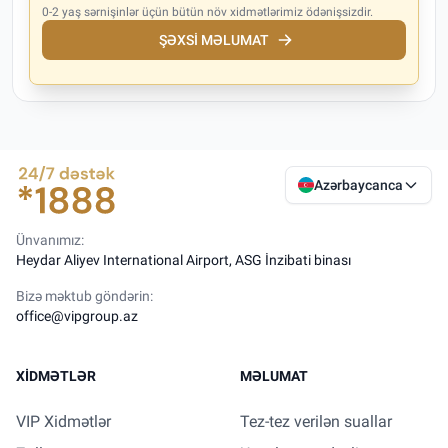
0-2 yaş sərnişinlər üçün bütün növ xidmətlərimiz ödənişsizdir.
ŞƏXSI MƏLUMAT
Azərbaycanca
Ünvanımız:
Heydar Aliyev International Airport, ASG İnzibati binası
Bizə məktub göndərin:
office@vipgroup.az
XIDMƏTLƏR
MƏLUMAT
VIP Xidmətlər
Tez-tez verilən suallar