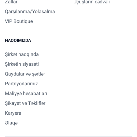
Zallar
Uçuşların cədvəli
Qarşılanma/Yolasalma
VIP Boutique
HAQQIMIZDA
Şirkət haqqında
Şirkətin siyasəti
Qaydalar və şərtlər
Partnyorlarımız
Maliyyə hesabatları
Şikayət və Təkliflər
Karyera
Əlaqə