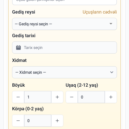
Gediş reysi
Uçuşların cədvəli
Gediş tarixi
Xidmət
Böyük
Uşaq (2-12 yaş)
Körpə (0-2 yaş)