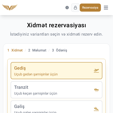
Rezervasiya
Əsas 
Xidmət rezervasiyası
İstədiyiniz variantları seçin və xidməti rezerv edin.
1
Xidmət
2
Məlumat
3
Ödəniş
Gediş
Uçub gedən şərnişinlər üçün
Tranzit
Uçub keçən şərnişinlər üçün
Gəliş
Uçub gələn şərnişinlər üçün