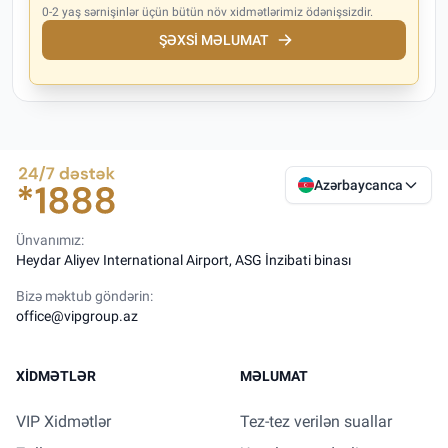
0-2 yaş sərnişinlər üçün bütün növ xidmətlərimiz ödənişsizdir.
ŞƏXSI MƏLUMAT
Azərbaycanca
Ünvanımız:
Heydar Aliyev International Airport, ASG İnzibati binası
Bizə məktub göndərin:
office@vipgroup.az
XIDMƏTLƏR
MƏLUMAT
VIP Xidmətlər
Tez-tez verilən suallar