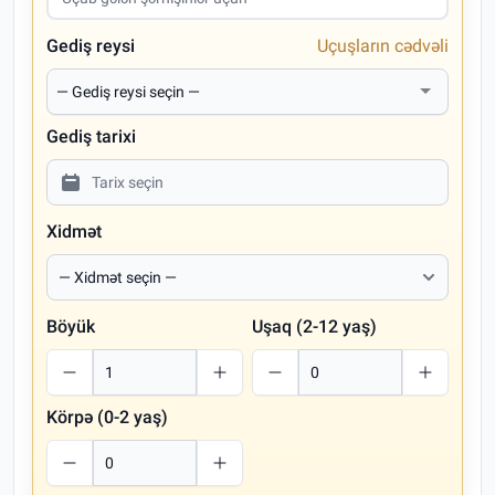
Gediş reysi
Uçuşların cədvəli
Gediş tarixi
Xidmət
Böyük
Uşaq (2-12 yaş)
Körpə (0-2 yaş)