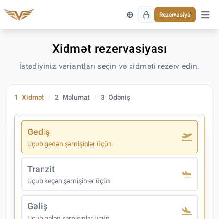
Rezervasiya
Əsas 
Xidmət rezervasiyası
İstədiyiniz variantları seçin və xidməti rezerv edin.
1
Xidmət
2
Məlumat
3
Ödəniş
Gediş
Uçub gedən şərnişinlər üçün
Tranzit
Uçub keçən şərnişinlər üçün
Gəliş
Uçub gələn şərnişinlər üçün