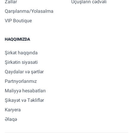
Zallar
Uçuşların cədvəli
Qarşılanma/Yolasalma
VIP Boutique
HAQQIMIZDA
Şirkət haqqında
Şirkətin siyasəti
Qaydalar və şərtlər
Partnyorlarımız
Maliyyə hesabatları
Şikayət və Təkliflər
Karyera
Əlaqə