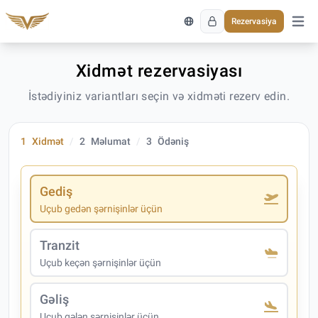
Rezervasiya
Əsas 
Xidmət rezervasiyası
İstədiyiniz variantları seçin və xidməti rezerv edin.
1
Xidmət
2
Məlumat
3
Ödəniş
Gediş
Uçub gedən şərnişinlər üçün
Tranzit
Uçub keçən şərnişinlər üçün
Gəliş
Uçub gələn şərnişinlər üçün