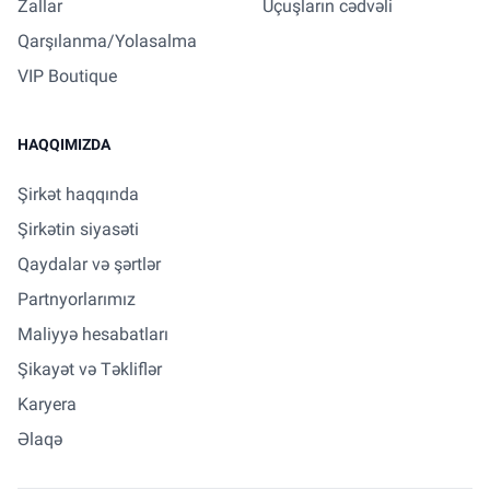
Zallar
Uçuşların cədvəli
Qarşılanma/Yolasalma
VIP Boutique
HAQQIMIZDA
Şirkət haqqında
Şirkətin siyasəti
Qaydalar və şərtlər
Partnyorlarımız
Maliyyə hesabatları
Şikayət və Təkliflər
Karyera
Əlaqə