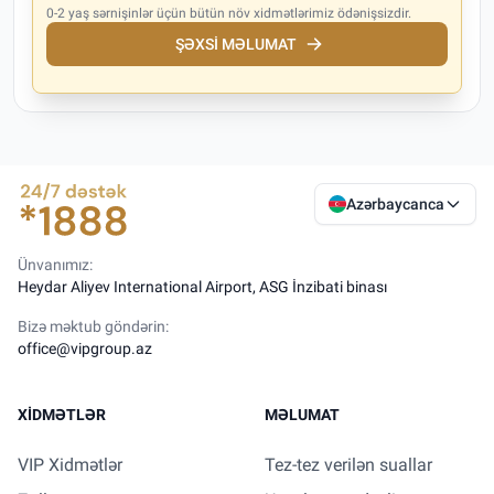
0-2 yaş sərnişinlər üçün bütün növ xidmətlərimiz ödənişsizdir.
ŞƏXSI MƏLUMAT
Azərbaycanca
Ünvanımız:
Heydar Aliyev International Airport, ASG İnzibati binası
Bizə məktub göndərin:
office@vipgroup.az
XIDMƏTLƏR
MƏLUMAT
VIP Xidmətlər
Tez-tez verilən suallar