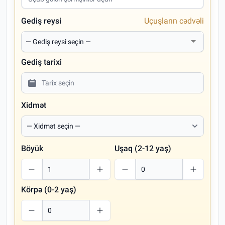
Gediş reysi
Uçuşların cədvəli
Gediş tarixi
Xidmət
Böyük
Uşaq (2-12 yaş)
Körpə (0-2 yaş)