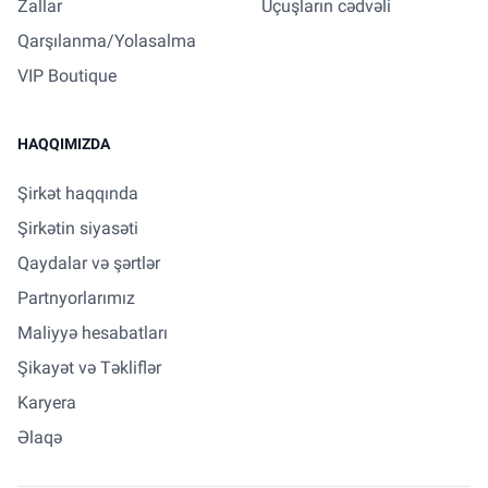
Zallar
Uçuşların cədvəli
Qarşılanma/Yolasalma
VIP Boutique
HAQQIMIZDA
Şirkət haqqında
Şirkətin siyasəti
Qaydalar və şərtlər
Partnyorlarımız
Maliyyə hesabatları
Şikayət və Təkliflər
Karyera
Əlaqə