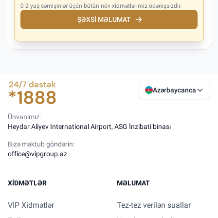
0-2 yaş sərnişinlər üçün bütün növ xidmətlərimiz ödənişsizdir.
ŞƏXSI MƏLUMAT
Azərbaycanca
Ünvanımız:
Heydar Aliyev International Airport, ASG İnzibati binası
Bizə məktub göndərin:
office@vipgroup.az
XIDMƏTLƏR
MƏLUMAT
VIP Xidmətlər
Tez-tez verilən suallar