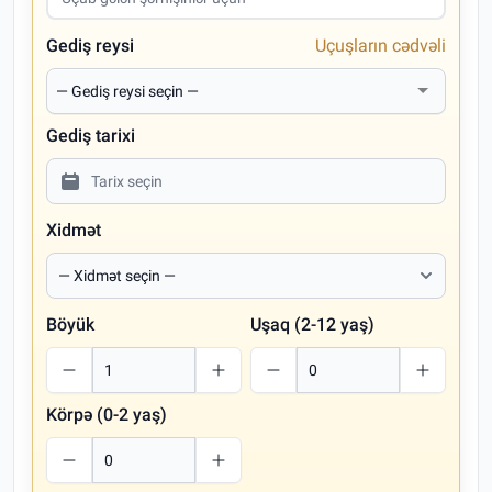
Gediş reysi
Uçuşların cədvəli
Gediş tarixi
Xidmət
Böyük
Uşaq (2-12 yaş)
Körpə (0-2 yaş)