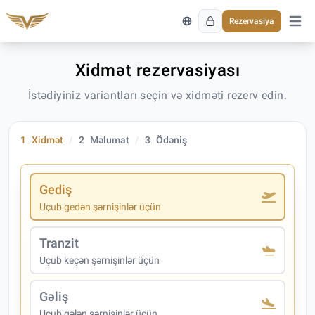
Rezervasiya
Əsas 
Xidmət rezervasiyası
İstədiyiniz variantları seçin və xidməti rezerv edin.
1
Xidmət
2
Məlumat
3
Ödəniş
Gediş
Uçub gedən şərnişinlər üçün
Tranzit
Uçub keçən şərnişinlər üçün
Gəliş
Uçub gələn şərnişinlər üçün