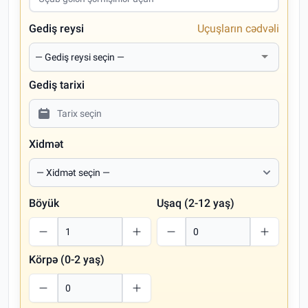
Gediş reysi
Uçuşların cədvəli
Gediş tarixi
Xidmət
Böyük
Uşaq (2-12 yaş)
Körpə (0-2 yaş)