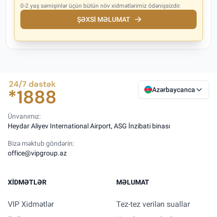
0-2 yaş sərnişinlər üçün bütün növ xidmətlərimiz ödənişsizdir.
ŞƏXSI MƏLUMAT
Azərbaycanca
Ünvanımız:
Heydar Aliyev International Airport, ASG İnzibati binası
Bizə məktub göndərin:
office@vipgroup.az
XIDMƏTLƏR
MƏLUMAT
VIP Xidmətlər
Tez-tez verilən suallar