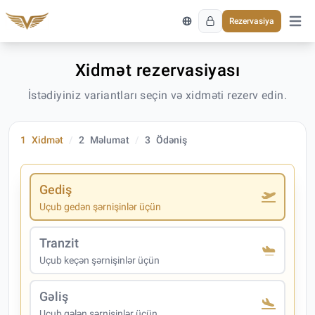
Rezervasiya
Əsas 
Xidmət rezervasiyası
İstədiyiniz variantları seçin və xidməti rezerv edin.
1
Xidmət
2
Məlumat
3
Ödəniş
Gediş
Uçub gedən şərnişinlər üçün
Tranzit
Uçub keçən şərnişinlər üçün
Gəliş
Uçub gələn şərnişinlər üçün