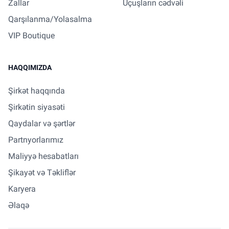
Zallar
Uçuşların cədvəli
Qarşılanma/Yolasalma
VIP Boutique
HAQQIMIZDA
Şirkət haqqında
Şirkətin siyasəti
Qaydalar və şərtlər
Partnyorlarımız
Maliyyə hesabatları
Şikayət və Təkliflər
Karyera
Əlaqə