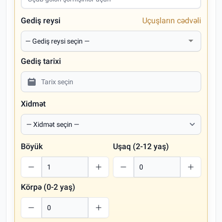
Gediş reysi
Uçuşların cədvəli
Gediş tarixi
Xidmət
Böyük
Uşaq (2-12 yaş)
Körpə (0-2 yaş)