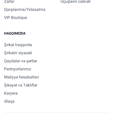
Zallar
Uçuşların cədvəli
Qarşılanma/Yolasalma
VIP Boutique
HAQQIMIZDA
Şirkət haqqında
Şirkətin siyasəti
Qaydalar və şərtlər
Partnyorlarımız
Maliyyə hesabatları
Şikayət və Təkliflər
Karyera
Əlaqə