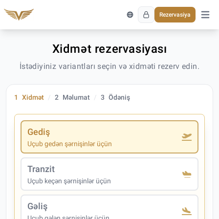
Rezervasiya
Əsas 
Xidmət rezervasiyası
İstədiyiniz variantları seçin və xidməti rezerv edin.
1
Xidmət
2
Məlumat
3
Ödəniş
Gediş
Uçub gedən şərnişinlər üçün
Tranzit
Uçub keçən şərnişinlər üçün
Gəliş
Uçub gələn şərnişinlər üçün