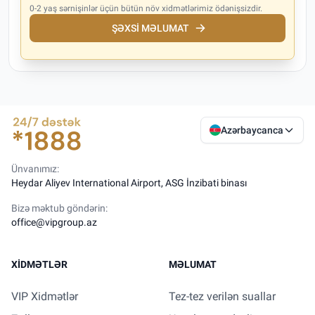
0-2 yaş sərnişinlər üçün bütün növ xidmətlərimiz ödənişsizdir.
ŞƏXSI MƏLUMAT
Azərbaycanca
Ünvanımız:
Heydar Aliyev International Airport, ASG İnzibati binası
Bizə məktub göndərin:
office@vipgroup.az
XIDMƏTLƏR
MƏLUMAT
VIP Xidmətlər
Tez-tez verilən suallar