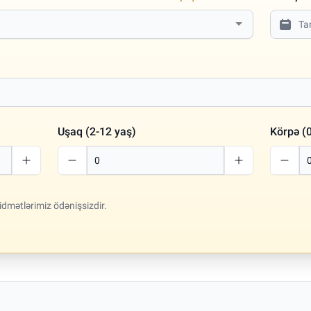
Uşaq (2-12 yaş)
Körpə (0
idmətlərimiz ödənişsizdir.