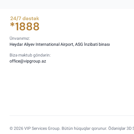
Ünvanımız:
Heydar Aliyev International Airport, ASG İnzibati binası
Bizə məktub göndərin:
office@vipgroup.az
© 2026 VIP Services Group. Bütün hüquqlar qorunur. Ödənişlər 3D S