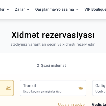
lər
Zallar
Qarşılanma/Yolasalma
VIP Boutiqu
Xidmət rezervasiyası
İstədiyiniz variantları seçin və xidməti rezerv edin.
2
Şəxsi məlumat
Tranzit
Gəliş
Uçub keçən şərnişinlər üçün
Uçub gə
Uçuşların cədvəli
Gediş ta