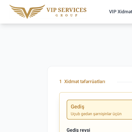
VIP Xidmət
1
Xidmət təfərrüatları
Gediş
Uçub gedən şərnişinlər üçün
Gediş reysi