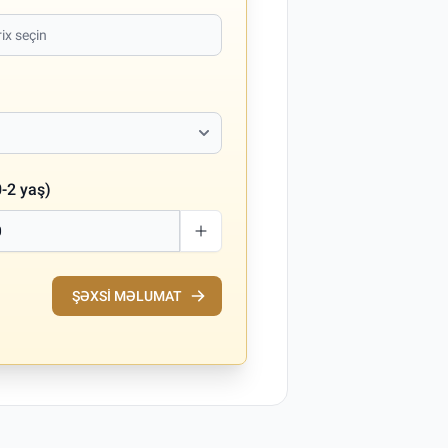
-2 yaş)
ŞƏXSI MƏLUMAT