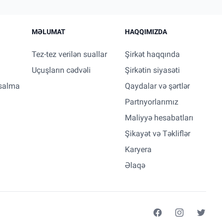
MƏLUMAT
HAQQIMIZDA
Tez-tez verilən suallar
Şirkət haqqında
Uçuşların cədvəli
Şirkətin siyasəti
salma
Qaydalar və şərtlər
Partnyorlarımız
Maliyyə hesabatları
Şikayət və Təkliflər
Karyera
Əlaqə