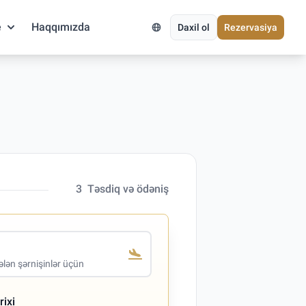
e
Haqqımızda
Daxil ol
Rezervasiya
3
Təsdiq və ödəniş
lən şərnişinlər üçün
rixi