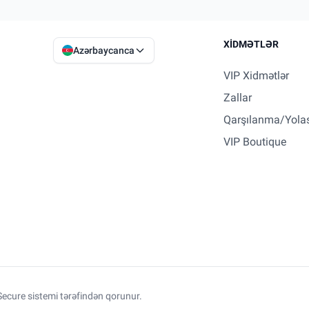
XIDMƏTLƏR
Azərbaycanca
VIP Xidmətlər
Zallar
Qarşılanma/Yola
VIP Boutique
ecure sistemi tərəfindən qorunur.