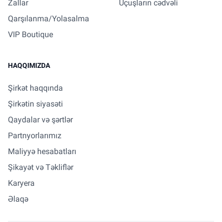
Zallar
Uçuşların cədvəli
Qarşılanma/Yolasalma
VIP Boutique
HAQQIMIZDA
Şirkət haqqında
Şirkətin siyasəti
Qaydalar və şərtlər
Partnyorlarımız
Maliyyə hesabatları
Şikayət və Təkliflər
Karyera
Əlaqə