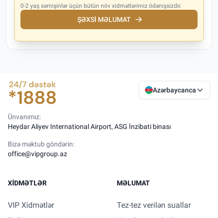
0-2 yaş sərnişinlər üçün bütün növ xidmətlərimiz ödənişsizdir.
ŞƏXSI MƏLUMAT
Azərbaycanca
Ünvanımız:
Heydar Aliyev International Airport, ASG İnzibati binası
Bizə məktub göndərin:
office@vipgroup.az
XIDMƏTLƏR
MƏLUMAT
VIP Xidmətlər
Tez-tez verilən suallar