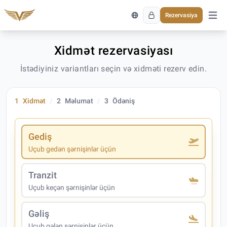
Rezervasiya
Əsas 
Xidmət rezervasiyası
İstədiyiniz variantları seçin və xidməti rezerv edin.
1
Xidmət
2
Məlumat
3
Ödəniş
Gediş
Uçub gedən şərnişinlər üçün
Tranzit
Uçub keçən şərnişinlər üçün
Gəliş
Uçub gələn şərnişinlər üçün