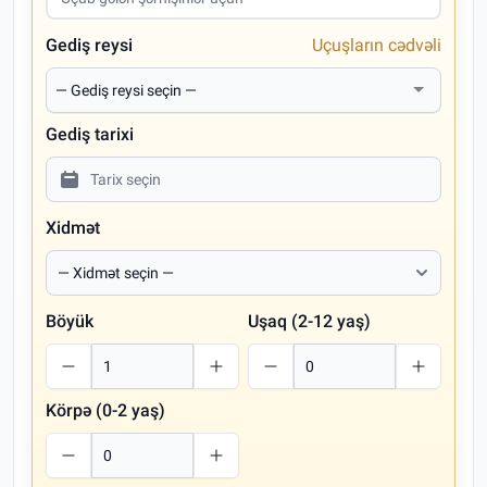
Gediş reysi
Uçuşların cədvəli
Gediş tarixi
Xidmət
Böyük
Uşaq (2-12 yaş)
Körpə (0-2 yaş)