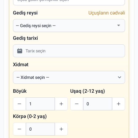
Gediş reysi
Uçuşların cədvəli
Gediş tarixi
Xidmət
Böyük
Uşaq (2-12 yaş)
Körpə (0-2 yaş)