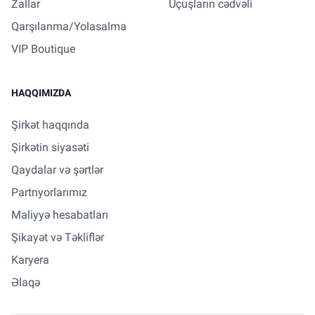
Zallar
Uçuşların cədvəli
Qarşılanma/Yolasalma
VIP Boutique
HAQQIMIZDA
Şirkət haqqında
Şirkətin siyasəti
Qaydalar və şərtlər
Partnyorlarımız
Maliyyə hesabatları
Şikayət və Təkliflər
Karyera
Əlaqə