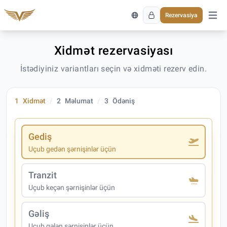
Rezervasiya
Əsas 
Xidmət rezervasiyası
İstədiyiniz variantları seçin və xidməti rezerv edin.
1
Xidmət
2
Məlumat
3
Ödəniş
Gediş
Uçub gedən şərnişinlər üçün
Tranzit
Uçub keçən şərnişinlər üçün
Gəliş
Uçub gələn şərnişinlər üçün