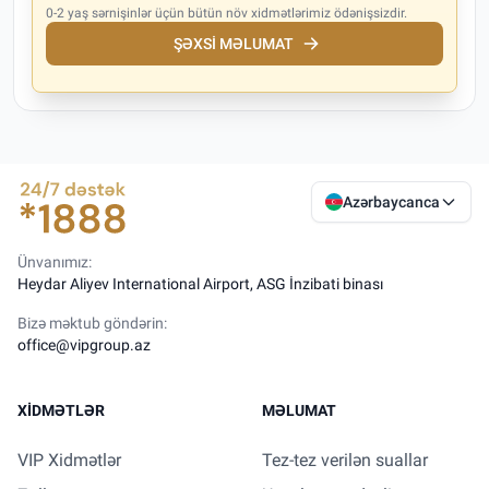
0-2 yaş sərnişinlər üçün bütün növ xidmətlərimiz ödənişsizdir.
ŞƏXSI MƏLUMAT
Azərbaycanca
Ünvanımız:
Heydar Aliyev International Airport, ASG İnzibati binası
Bizə məktub göndərin:
office@vipgroup.az
XIDMƏTLƏR
MƏLUMAT
VIP Xidmətlər
Tez-tez verilən suallar