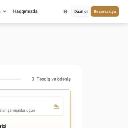
e
Haqqımızda
Daxil ol
Rezervasiya
3
Təsdiq və ödəniş
lən şərnişinlər üçün
rixi