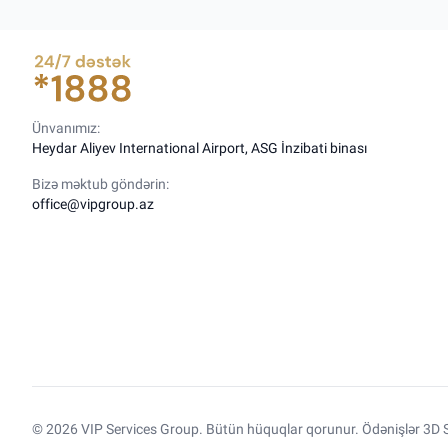
Ünvanımız:
Heydar Aliyev International Airport, ASG İnzibati binası
Bizə məktub göndərin:
office@vipgroup.az
© 2026 VIP Services Group. Bütün hüquqlar qorunur. Ödənişlər 3D S