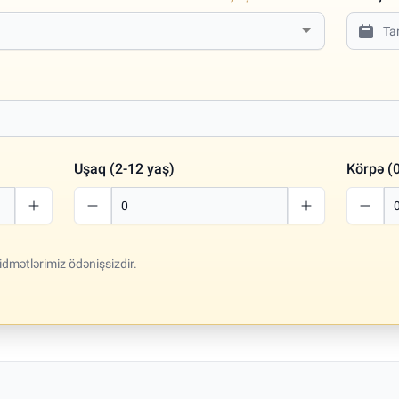
Uşaq (2-12 yaş)
Körpə (0
idmətlərimiz ödənişsizdir.