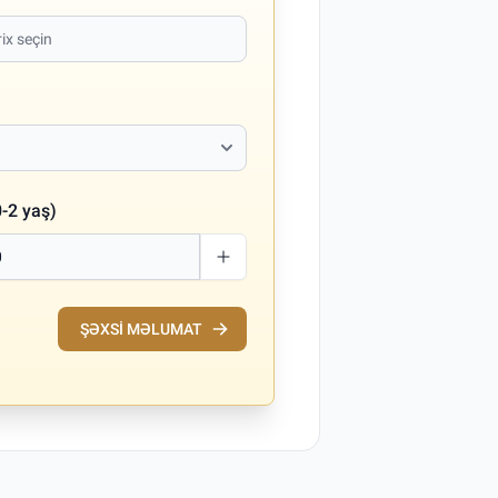
-2 yaş)
ŞƏXSI MƏLUMAT