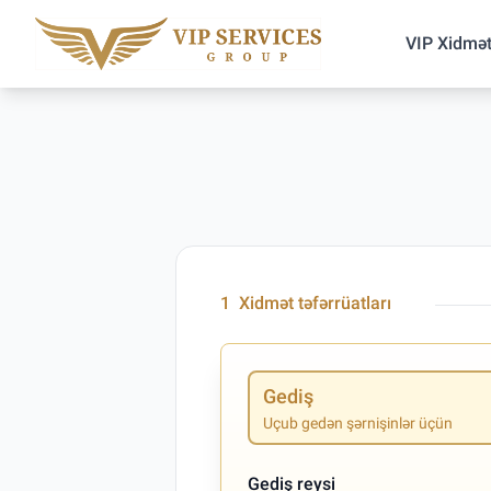
VIP Xidmət
1
Xidmət təfərrüatları
Gediş
Uçub gedən şərnişinlər üçün
Gediş reysi