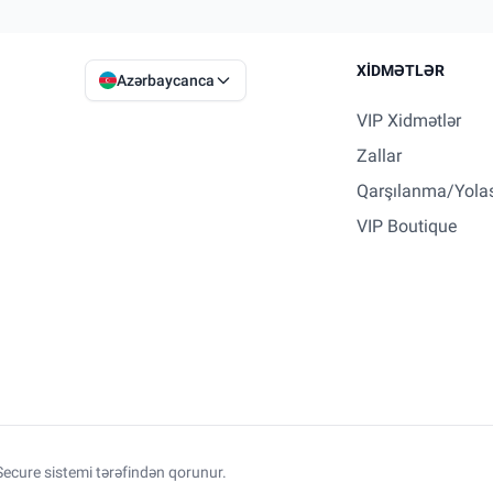
XIDMƏTLƏR
Azərbaycanca
VIP Xidmətlər
Zallar
Qarşılanma/Yola
VIP Boutique
ecure sistemi tərəfindən qorunur.