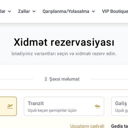
lər
Zallar
Qarşılanma/Yolasalma
VIP Boutiqu
Xidmət rezervasiyası
İstədiyiniz variantları seçin və xidməti rezerv edin.
2
Şəxsi məlumat
Tranzit
Gəliş
Uçub keçən şərnişinlər üçün
Uçub gə
Uçuşların cədvəli
Gediş ta