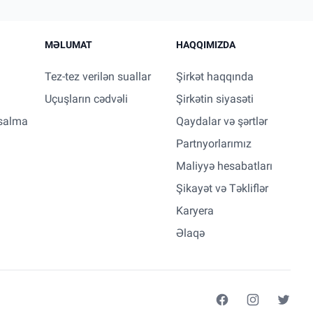
MƏLUMAT
HAQQIMIZDA
Tez-tez verilən suallar
Şirkət haqqında
Uçuşların cədvəli
Şirkətin siyasəti
salma
Qaydalar və şərtlər
Partnyorlarımız
Maliyyə hesabatları
Şikayət və Təkliflər
Karyera
Əlaqə