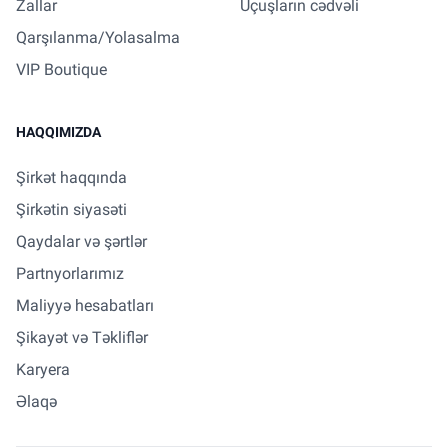
Zallar
Uçuşların cədvəli
Qarşılanma/Yolasalma
VIP Boutique
HAQQIMIZDA
Şirkət haqqında
Şirkətin siyasəti
Qaydalar və şərtlər
Partnyorlarımız
Maliyyə hesabatları
Şikayət və Təkliflər
Karyera
Əlaqə