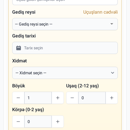
Gediş reysi
Uçuşların cədvəli
Gediş tarixi
Xidmət
Böyük
Uşaq (2-12 yaş)
Körpə (0-2 yaş)