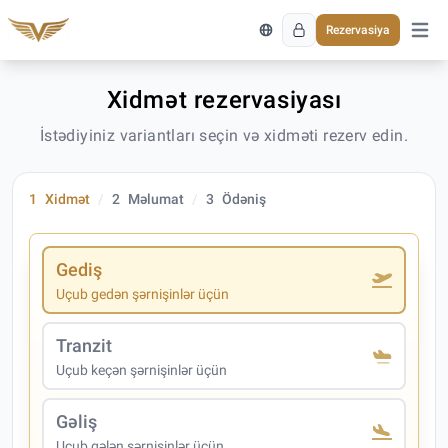
Rezervasiya
Əsas 
Xidmət rezervasiyası
İstədiyiniz variantları seçin və xidməti rezerv edin.
1
Xidmət
2
Məlumat
3
Ödəniş
Gediş
Uçub gedən şərnişinlər üçün
Tranzit
Uçub keçən şərnişinlər üçün
Gəliş
Uçub gələn şərnişinlər üçün