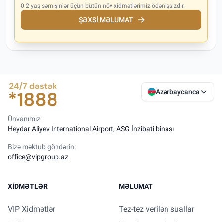
0-2 yaş sərnişinlər üçün bütün növ xidmətlərimiz ödənişsizdir.
ŞƏXSI MƏLUMAT
Azərbaycanca
Ünvanımız:
Heydar Aliyev International Airport, ASG İnzibati binası
Bizə məktub göndərin:
office@vipgroup.az
XIDMƏTLƏR
MƏLUMAT
VIP Xidmətlər
Tez-tez verilən suallar