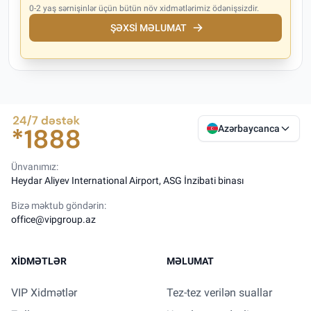
0-2 yaş sərnişinlər üçün bütün növ xidmətlərimiz ödənişsizdir.
ŞƏXSI MƏLUMAT
Azərbaycanca
Ünvanımız:
Heydar Aliyev International Airport, ASG İnzibati binası
Bizə məktub göndərin:
office@vipgroup.az
XIDMƏTLƏR
MƏLUMAT
VIP Xidmətlər
Tez-tez verilən suallar