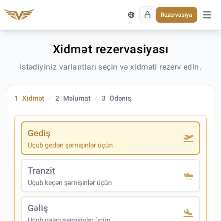
Rezervasiya
Əsas 
Xidmət rezervasiyası
İstədiyiniz variantları seçin və xidməti rezerv edin.
1
Xidmət
2
Məlumat
3
Ödəniş
Gediş
Uçub gedən şərnişinlər üçün
Tranzit
Uçub keçən şərnişinlər üçün
Gəliş
Uçub gələn şərnişinlər üçün