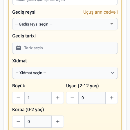
Gediş reysi
Uçuşların cədvəli
Gediş tarixi
Xidmət
Böyük
Uşaq (2-12 yaş)
Körpə (0-2 yaş)