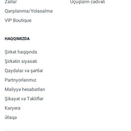
Zallar
Uçuşların cədvəli
Qarşılanma/Yolasalma
VIP Boutique
HAQQIMIZDA
Şirkət haqqında
Şirkətin siyasəti
Qaydalar və şərtlər
Partnyorlarımız
Maliyyə hesabatları
Şikayət və Təkliflər
Karyera
Əlaqə