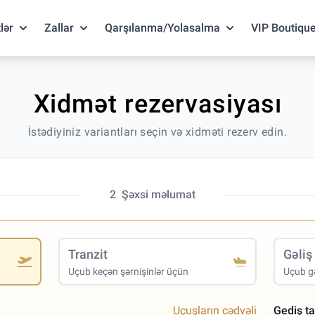
lər
Zallar
Qarşılanma/Yolasalma
VIP Boutiqu
Xidmət rezervasiyası
İstədiyiniz variantları seçin və xidməti rezerv edin.
2
Şəxsi məlumat
Tranzit
Gəliş
Uçub keçən şərnişinlər üçün
Uçub gə
Uçuşların cədvəli
Gediş ta