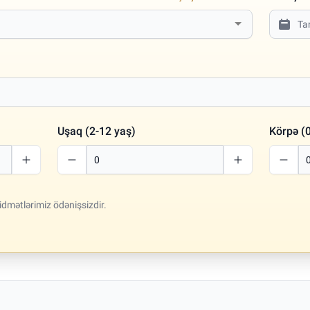
Uşaq (2-12 yaş)
Körpə (0
idmətlərimiz ödənişsizdir.