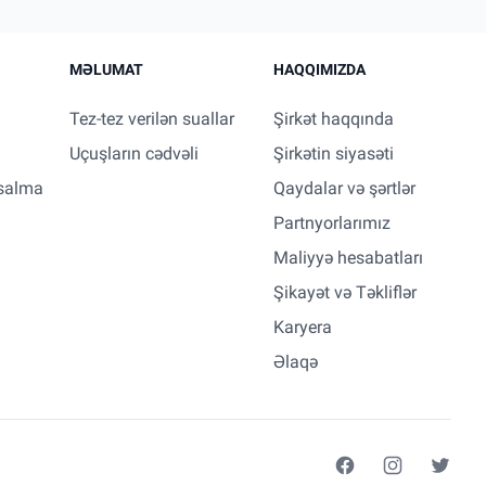
MƏLUMAT
HAQQIMIZDA
Tez-tez verilən suallar
Şirkət haqqında
Uçuşların cədvəli
Şirkətin siyasəti
salma
Qaydalar və şərtlər
Partnyorlarımız
Maliyyə hesabatları
Şikayət və Təkliflər
Karyera
Əlaqə