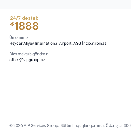
Ünvanımız:
Heydar Aliyev International Airport, ASG İnzibati binası
Bizə məktub göndərin:
office@vipgroup.az
© 2026 VIP Services Group. Bütün hüquqlar qorunur. Ödənişlər 3D S