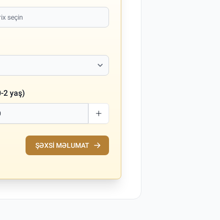
-2 yaş)
ŞƏXSI MƏLUMAT