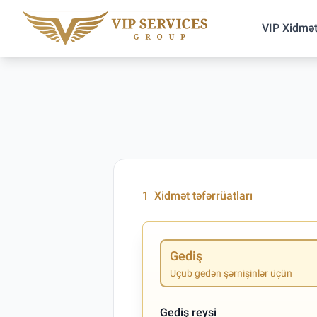
VIP Xidmət
1
Xidmət təfərrüatları
Gediş
Uçub gedən şərnişinlər üçün
Gediş reysi