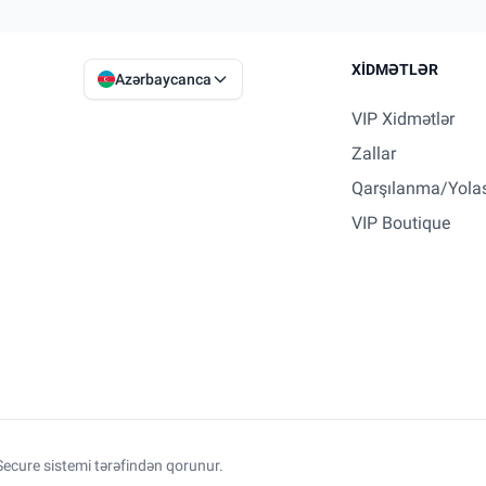
XIDMƏTLƏR
Azərbaycanca
VIP Xidmətlər
Zallar
Qarşılanma/Yola
VIP Boutique
ecure sistemi tərəfindən qorunur.