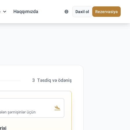
e
Haqqımızda
Daxil ol
Rezervasiya
3
Təsdiq və ödəniş
lən şərnişinlər üçün
rixi