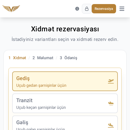
Rezervasiya
Əsas 
Xidmət rezervasiyası
İstədiyiniz variantları seçin və xidməti rezerv edin.
1
Xidmət
2
Məlumat
3
Ödəniş
Gediş
Uçub gedən şərnişinlər üçün
Tranzit
Uçub keçən şərnişinlər üçün
Gəliş
Uçub gələn şərnişinlər üçün