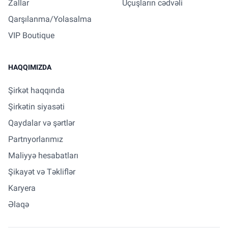
Zallar
Uçuşların cədvəli
Qarşılanma/Yolasalma
VIP Boutique
HAQQIMIZDA
Şirkət haqqında
Şirkətin siyasəti
Qaydalar və şərtlər
Partnyorlarımız
Maliyyə hesabatları
Şikayət və Təkliflər
Karyera
Əlaqə