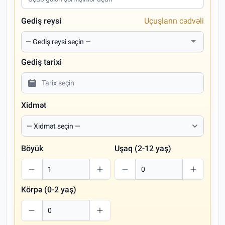
Gediş reysi
Uçuşların cədvəli
Gediş tarixi
Xidmət
Böyük
Uşaq (2-12 yaş)
Körpə (0-2 yaş)