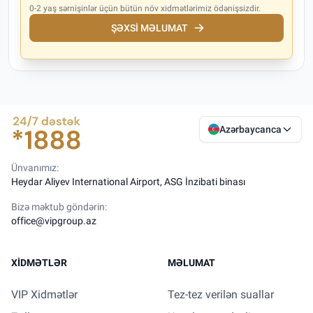
0-2 yaş sərnişinlər üçün bütün növ xidmətlərimiz ödənişsizdir.
ŞƏXSI MƏLUMAT
Azərbaycanca
Ünvanımız:
Heydar Aliyev International Airport, ASG İnzibati binası
Bizə məktub göndərin:
office@vipgroup.az
XIDMƏTLƏR
MƏLUMAT
VIP Xidmətlər
Tez-tez verilən suallar