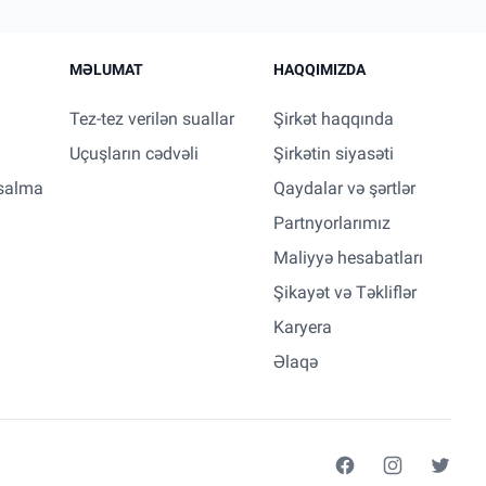
MƏLUMAT
HAQQIMIZDA
Tez-tez verilən suallar
Şirkət haqqında
Uçuşların cədvəli
Şirkətin siyasəti
salma
Qaydalar və şərtlər
Partnyorlarımız
Maliyyə hesabatları
Şikayət və Təkliflər
Karyera
Əlaqə