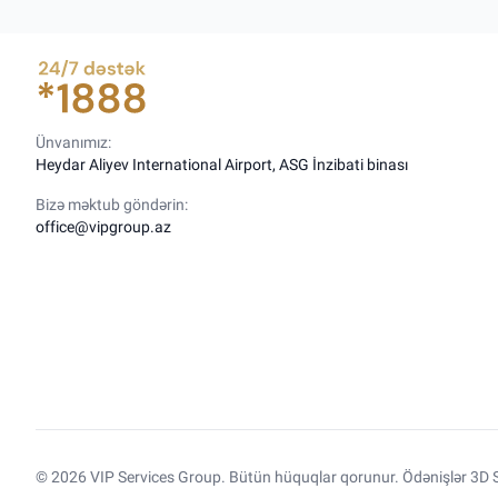
Ünvanımız:
Heydar Aliyev International Airport, ASG İnzibati binası
Bizə məktub göndərin:
office@vipgroup.az
© 2026 VIP Services Group. Bütün hüquqlar qorunur. Ödənişlər 3D S