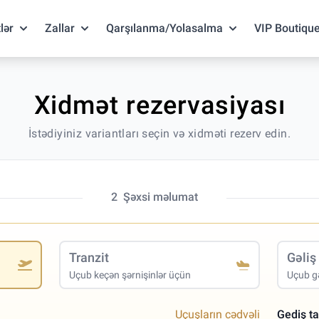
lər
Zallar
Qarşılanma/Yolasalma
VIP Boutiqu
Xidmət rezervasiyası
İstədiyiniz variantları seçin və xidməti rezerv edin.
2
Şəxsi məlumat
Tranzit
Gəliş
Uçub keçən şərnişinlər üçün
Uçub gə
Uçuşların cədvəli
Gediş ta