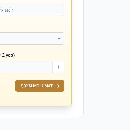
-2 yaş)
ŞƏXSI MƏLUMAT