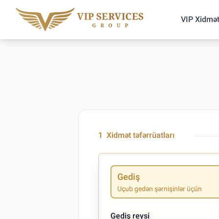
VIP Xidmət
1
Xidmət təfərrüatları
Gediş
Uçub gedən şərnişinlər üçün
Gediş reysi