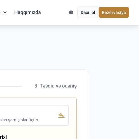
e
Haqqımızda
Daxil ol
Rezervasiya
3
Təsdiq və ödəniş
lən şərnişinlər üçün
rixi