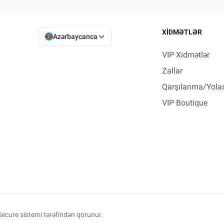
XIDMƏTLƏR
Azərbaycanca
VIP Xidmətlər
Zallar
Qarşılanma/Yola
VIP Boutique
ecure sistemi tərəfindən qorunur.