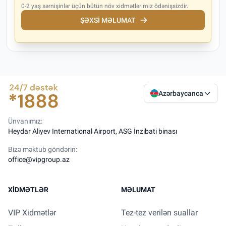
0-2 yaş sərnişinlər üçün bütün növ xidmətlərimiz ödənişsizdir.
ŞƏXSI MƏLUMAT
Azərbaycanca
Ünvanımız:
Heydar Aliyev International Airport, ASG İnzibati binası
Bizə məktub göndərin:
office@vipgroup.az
XIDMƏTLƏR
MƏLUMAT
VIP Xidmətlər
Tez-tez verilən suallar