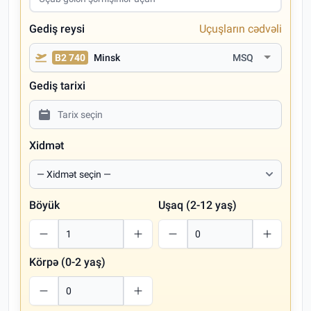
Gediş reysi
Uçuşların cədvəli
B2 740
Minsk
MSQ
Gediş tarixi
Xidmət
Böyük
Uşaq (2-12 yaş)
Körpə (0-2 yaş)