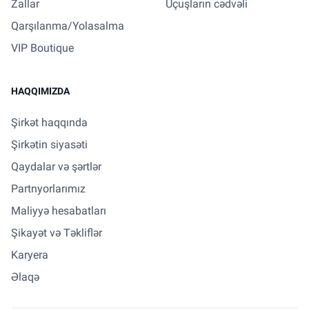
Zallar
Uçuşların cədvəli
Qarşılanma/Yolasalma
VIP Boutique
HAQQIMIZDA
Şirkət haqqında
Şirkətin siyasəti
Qaydalar və şərtlər
Partnyorlarımız
Maliyyə hesabatları
Şikayət və Təkliflər
Karyera
Əlaqə