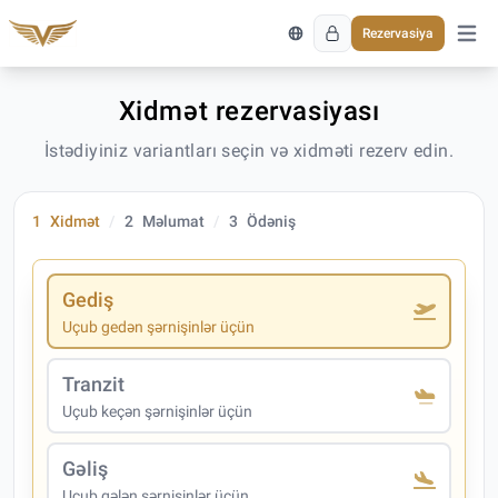
Rezervasiya
Əsas 
Xidmət rezervasiyası
İstədiyiniz variantları seçin və xidməti rezerv edin.
1
Xidmət
2
Məlumat
3
Ödəniş
Gediş
Uçub gedən şərnişinlər üçün
Tranzit
Uçub keçən şərnişinlər üçün
Gəliş
Uçub gələn şərnişinlər üçün