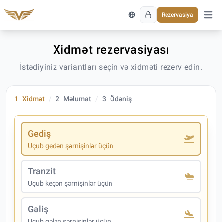
Rezervasiya
Əsas 
Xidmət rezervasiyası
İstədiyiniz variantları seçin və xidməti rezerv edin.
1
Xidmət
2
Məlumat
3
Ödəniş
Gediş
Uçub gedən şərnişinlər üçün
Tranzit
Uçub keçən şərnişinlər üçün
Gəliş
Uçub gələn şərnişinlər üçün