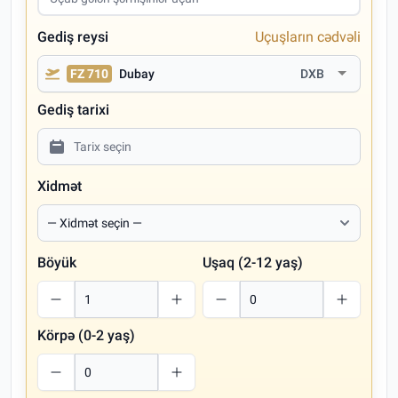
Gediş reysi
Uçuşların cədvəli
FZ 710
Dubay
DXB
Gediş tarixi
Xidmət
Böyük
Uşaq (2-12 yaş)
Körpə (0-2 yaş)