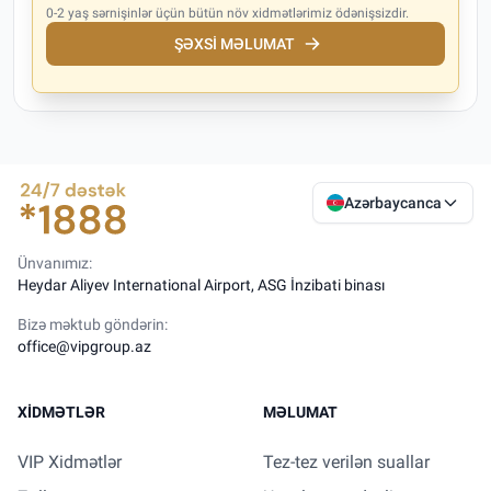
0-2 yaş sərnişinlər üçün bütün növ xidmətlərimiz ödənişsizdir.
ŞƏXSI MƏLUMAT
Azərbaycanca
Ünvanımız:
Heydar Aliyev International Airport, ASG İnzibati binası
Bizə məktub göndərin:
office@vipgroup.az
XIDMƏTLƏR
MƏLUMAT
VIP Xidmətlər
Tez-tez verilən suallar