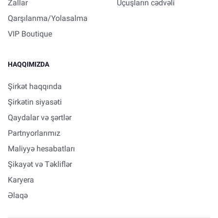
Zallar
Uçuşların cədvəli
Qarşılanma/Yolasalma
VIP Boutique
HAQQIMIZDA
Şirkət haqqında
Şirkətin siyasəti
Qaydalar və şərtlər
Partnyorlarımız
Maliyyə hesabatları
Şikayət və Təkliflər
Karyera
Əlaqə