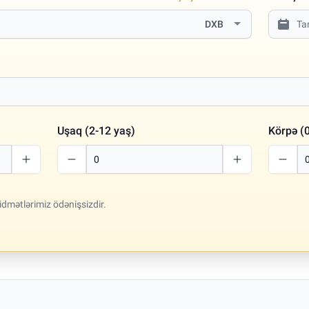
DXB
Uşaq (2-12 yaş)
Körpə (0
idmətlərimiz ödənişsizdir.