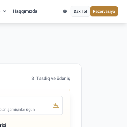
e
Haqqımızda
Daxil ol
Rezervasiya
3
Təsdiq və ödəniş
lən şərnişinlər üçün
rixi