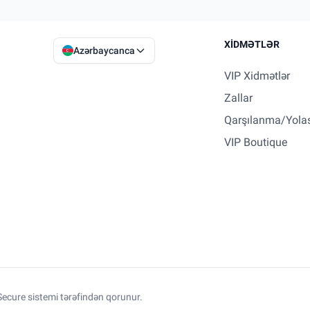
XIDMƏTLƏR
Azərbaycanca
VIP Xidmətlər
Zallar
Qarşılanma/Yola
VIP Boutique
ecure sistemi tərəfindən qorunur.