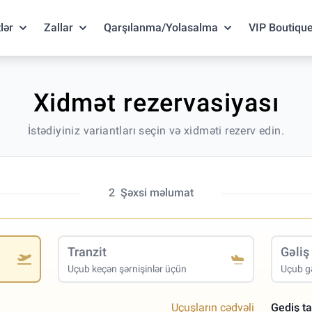
lər
Zallar
Qarşılanma/Yolasalma
VIP Boutiqu
Xidmət rezervasiyası
İstədiyiniz variantları seçin və xidməti rezerv edin.
2
Şəxsi məlumat
Tranzit
Gəliş
Uçub keçən şərnişinlər üçün
Uçub gə
Uçuşların cədvəli
Gediş ta