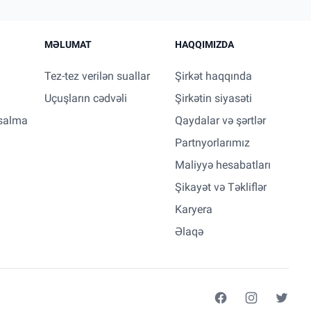
MƏLUMAT
HAQQIMIZDA
Tez-tez verilən suallar
Şirkət haqqında
Uçuşların cədvəli
Şirkətin siyasəti
salma
Qaydalar və şərtlər
Partnyorlarımız
Maliyyə hesabatları
Şikayət və Təkliflər
Karyera
Əlaqə