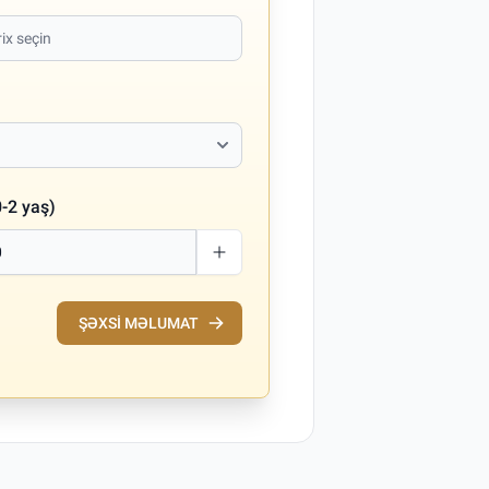
-2 yaş)
ŞƏXSI MƏLUMAT