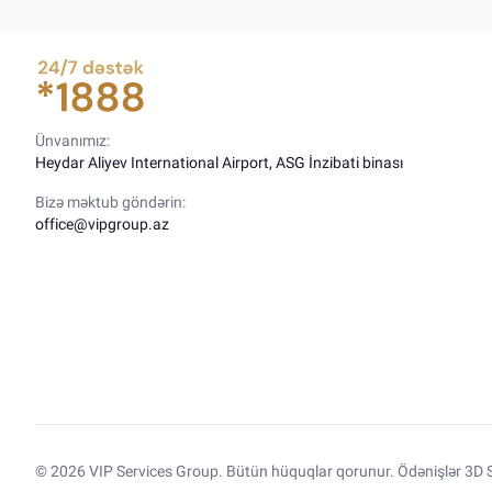
Ünvanımız:
Heydar Aliyev International Airport, ASG İnzibati binası
Bizə məktub göndərin:
office@vipgroup.az
© 2026 VIP Services Group. Bütün hüquqlar qorunur. Ödənişlər 3D S