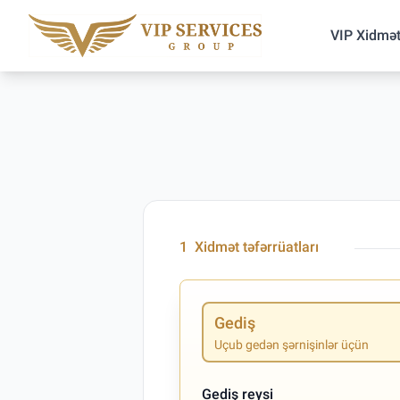
VIP Xidmət
1
Xidmət təfərrüatları
Gediş
Uçub gedən şərnişinlər üçün
Gediş reysi