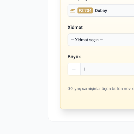
FZ 734
Dubay
Xidmət
Böyük
0-2 yaş sərnişinlər üçün bütün növ x