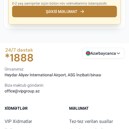
0-2 yaş sərnişinlər üçün bütün növ xidmətlərimiz ödənişsizdir.
ŞƏXSI MƏLUMAT
Azərbaycanca
Ünvanımız:
Heydar Aliyev International Airport, ASG İnzibati binası
Bizə məktub göndərin:
office@vipgroup.az
XIDMƏTLƏR
MƏLUMAT
VIP Xidmətlər
Tez-tez verilən suallar