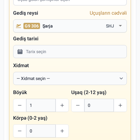
Gediş reysi
Uçuşların cədvəli
G9 306
Şarja
SHJ
Gediş tarixi
Xidmət
Böyük
Uşaq (2-12 yaş)
Körpə (0-2 yaş)