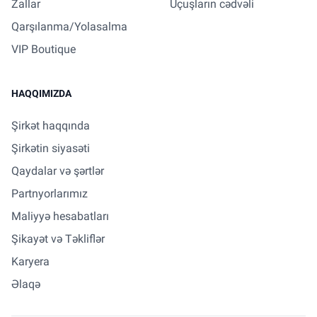
Zallar
Uçuşların cədvəli
Qarşılanma/Yolasalma
VIP Boutique
HAQQIMIZDA
Şirkət haqqında
Şirkətin siyasəti
Qaydalar və şərtlər
Partnyorlarımız
Maliyyə hesabatları
Şikayət və Təkliflər
Karyera
Əlaqə