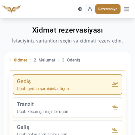
Rezervasiya
Əsas 
Xidmət rezervasiyası
İstədiyiniz variantları seçin və xidməti rezerv edin.
1
Xidmət
2
Məlumat
3
Ödəniş
Gediş
Uçub gedən şərnişinlər üçün
Tranzit
Uçub keçən şərnişinlər üçün
Gəliş
Uçub gələn şərnişinlər üçün