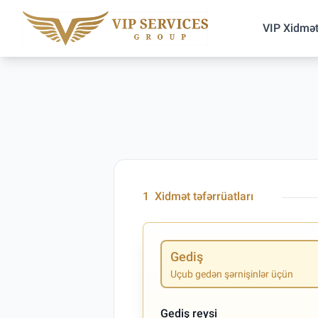
VIP Xidmət
1
Xidmət təfərrüatları
Gediş
Uçub gedən şərnişinlər üçün
Gediş reysi