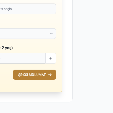
-2 yaş)
ŞƏXSI MƏLUMAT