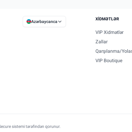
XIDMƏTLƏR
Azərbaycanca
VIP Xidmətlər
Zallar
Qarşılanma/Yola
VIP Boutique
ecure sistemi tərəfindən qorunur.