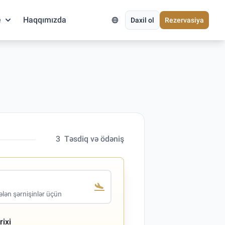
e
Haqqımızda
Daxil ol
Rezervasiya
3
Təsdiq və ödəniş
lən şərnişinlər üçün
rixi