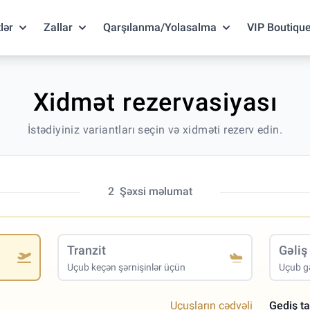
lər
Zallar
Qarşılanma/Yolasalma
VIP Boutiqu
Xidmət rezervasiyası
İstədiyiniz variantları seçin və xidməti rezerv edin.
2
Şəxsi məlumat
Tranzit
Gəliş
Uçub keçən şərnişinlər üçün
Uçub gə
Uçuşların cədvəli
Gediş ta