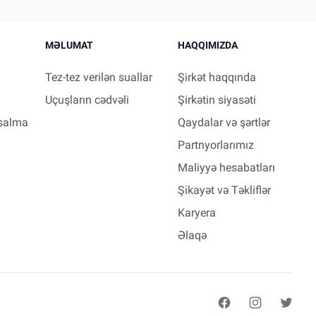
MƏLUMAT
HAQQIMIZDA
Tez-tez verilən suallar
Şirkət haqqında
Uçuşların cədvəli
Şirkətin siyasəti
salma
Qaydalar və şərtlər
Partnyorlarımız
Maliyyə hesabatları
Şikayət və Təkliflər
Karyera
Əlaqə