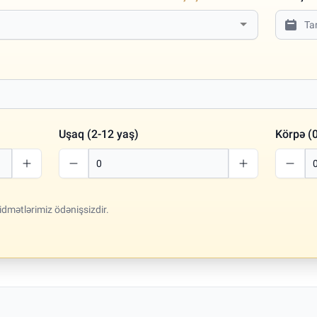
Uşaq (2-12 yaş)
Körpə (0
idmətlərimiz ödənişsizdir.