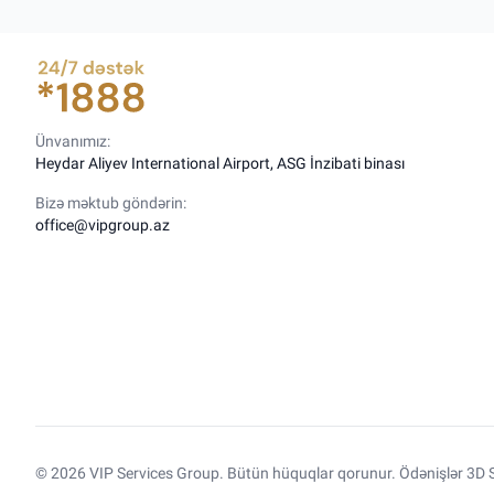
Ünvanımız:
Heydar Aliyev International Airport, ASG İnzibati binası
Bizə məktub göndərin:
office@vipgroup.az
© 2026 VIP Services Group. Bütün hüquqlar qorunur. Ödənişlər 3D S