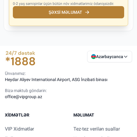
0-2 yaş sərnişinlər üçün bütün növ xidmətlərimiz ödənişsizdir.
ŞƏXSI MƏLUMAT
Azərbaycanca
Ünvanımız:
Heydar Aliyev International Airport, ASG İnzibati binası
Bizə məktub göndərin:
office@vipgroup.az
XIDMƏTLƏR
MƏLUMAT
VIP Xidmətlər
Tez-tez verilən suallar