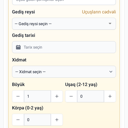
Gediş reysi
Uçuşların cədvəli
Gediş tarixi
Xidmət
Böyük
Uşaq (2-12 yaş)
Körpə (0-2 yaş)