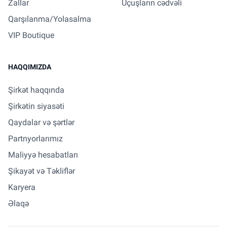
Zallar
Uçuşların cədvəli
Qarşılanma/Yolasalma
VIP Boutique
HAQQIMIZDA
Şirkət haqqında
Şirkətin siyasəti
Qaydalar və şərtlər
Partnyorlarımız
Maliyyə hesabatları
Şikayət və Təkliflər
Karyera
Əlaqə