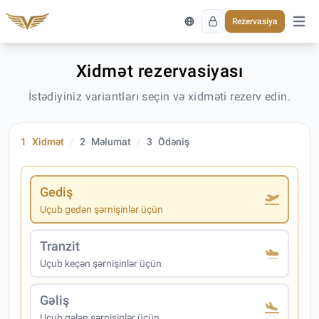
Rezervasiya
Əsas 
Xidmət rezervasiyası
İstədiyiniz variantları seçin və xidməti rezerv edin.
1
Xidmət
2
Məlumat
3
Ödəniş
Gediş
Uçub gedən şərnişinlər üçün
Tranzit
Uçub keçən şərnişinlər üçün
Gəliş
Uçub gələn şərnişinlər üçün