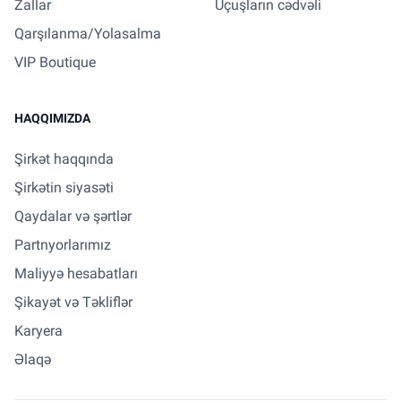
Zallar
Uçuşların cədvəli
Qarşılanma/Yolasalma
VIP Boutique
HAQQIMIZDA
Şirkət haqqında
Şirkətin siyasəti
Qaydalar və şərtlər
Partnyorlarımız
Maliyyə hesabatları
Şikayət və Təkliflər
Karyera
Əlaqə