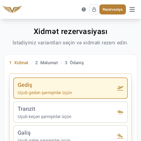
Rezervasiya
Əsas 
Xidmət rezervasiyası
İstədiyiniz variantları seçin və xidməti rezerv edin.
1
Xidmət
2
Məlumat
3
Ödəniş
Gediş
Uçub gedən şərnişinlər üçün
Tranzit
Uçub keçən şərnişinlər üçün
Gəliş
Uçub gələn şərnişinlər üçün