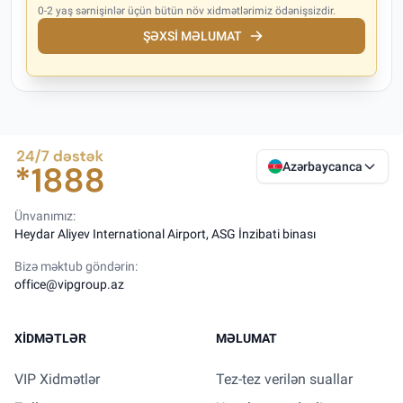
0-2 yaş sərnişinlər üçün bütün növ xidmətlərimiz ödənişsizdir.
ŞƏXSI MƏLUMAT
Azərbaycanca
Ünvanımız:
Heydar Aliyev International Airport, ASG İnzibati binası
Bizə məktub göndərin:
office@vipgroup.az
XIDMƏTLƏR
MƏLUMAT
VIP Xidmətlər
Tez-tez verilən suallar