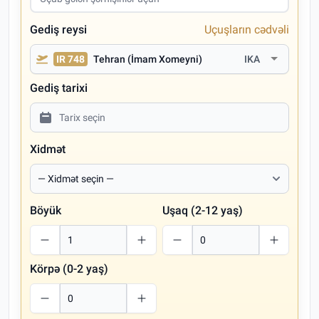
Gediş reysi
Uçuşların cədvəli
IR 748
Tehran (İmam Xomeyni)
IKA
Gediş tarixi
Xidmət
Böyük
Uşaq (2-12 yaş)
Körpə (0-2 yaş)