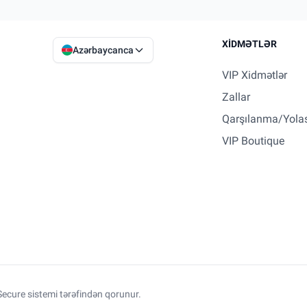
XIDMƏTLƏR
Azərbaycanca
VIP Xidmətlər
Zallar
Qarşılanma/Yola
VIP Boutique
ecure sistemi tərəfindən qorunur.