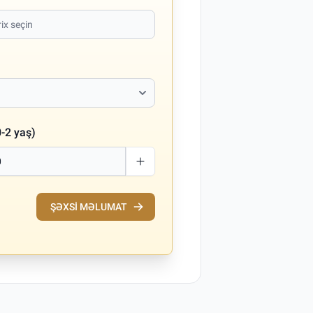
-2 yaş)
ŞƏXSI MƏLUMAT