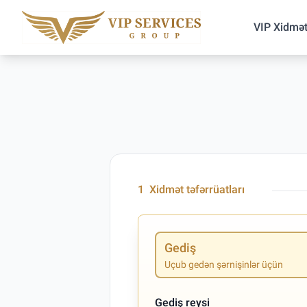
VIP Xidmət
1
Xidmət təfərrüatları
Gediş
Uçub gedən şərnişinlər üçün
Gediş reysi