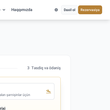
e
Haqqımızda
Daxil ol
Rezervasiya
3
Təsdiq və ödəniş
lən şərnişinlər üçün
rixi