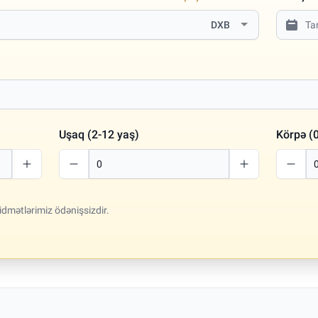
DXB
Uşaq (2-12 yaş)
Körpə (0
idmətlərimiz ödənişsizdir.