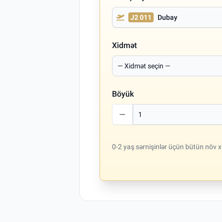
J2 011
Dubay
Xidmət
Böyük
0-2 yaş sərnişinlər üçün bütün növ x