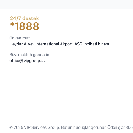
Ünvanımız:
Heydar Aliyev International Airport, ASG İnzibati binası
Bizə məktub göndərin:
office@vipgroup.az
© 2026 VIP Services Group. Bütün hüquqlar qorunur. Ödənişlər 3D S