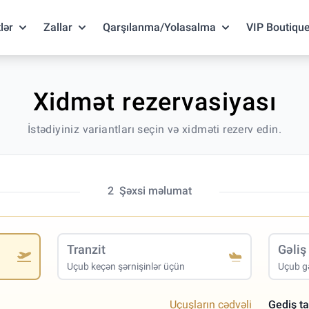
lər
Zallar
Qarşılanma/Yolasalma
VIP Boutiqu
Xidmət rezervasiyası
İstədiyiniz variantları seçin və xidməti rezerv edin.
2
Şəxsi məlumat
Tranzit
Gəliş
Uçub keçən şərnişinlər üçün
Uçub gə
Uçuşların cədvəli
Gediş ta