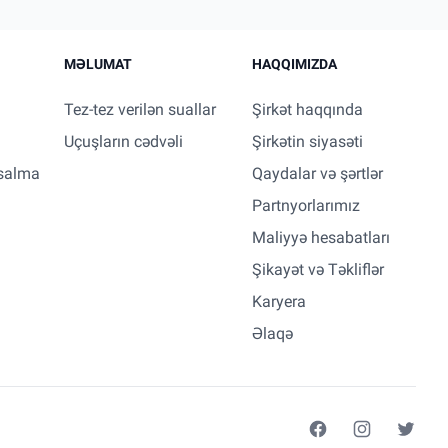
MƏLUMAT
HAQQIMIZDA
Tez-tez verilən suallar
Şirkət haqqında
Uçuşların cədvəli
Şirkətin siyasəti
salma
Qaydalar və şərtlər
Partnyorlarımız
Maliyyə hesabatları
Şikayət və Təkliflər
Karyera
Əlaqə