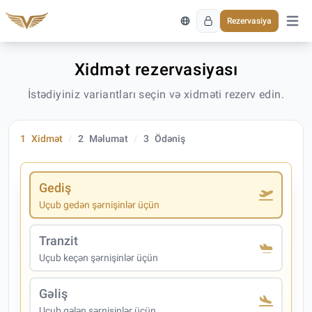
Rezervasiya
Əsas 
Xidmət rezervasiyası
İstədiyiniz variantları seçin və xidməti rezerv edin.
1
Xidmət
2
Məlumat
3
Ödəniş
Gediş
Uçub gedən şərnişinlər üçün
Tranzit
Uçub keçən şərnişinlər üçün
Gəliş
Uçub gələn şərnişinlər üçün