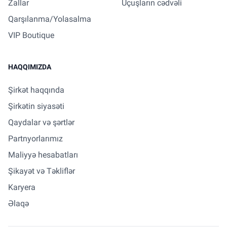
Zallar
Uçuşların cədvəli
Qarşılanma/Yolasalma
VIP Boutique
HAQQIMIZDA
Şirkət haqqında
Şirkətin siyasəti
Qaydalar və şərtlər
Partnyorlarımız
Maliyyə hesabatları
Şikayət və Təkliflər
Karyera
Əlaqə