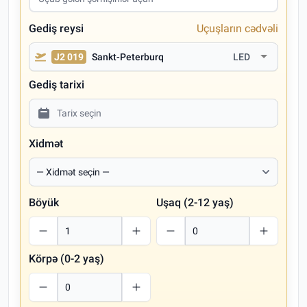
Gediş reysi
Uçuşların cədvəli
J2 019
Sankt-Peterburq
LED
Gediş tarixi
Xidmət
Böyük
Uşaq (2-12 yaş)
Körpə (0-2 yaş)