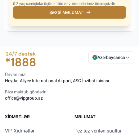
0-2 yaş sərnişinlər üçün bütün növ xidmətlərimiz ödənişsizdir.
ŞƏXSI MƏLUMAT
Azərbaycanca
Ünvanımız:
Heydar Aliyev International Airport, ASG İnzibati binası
Bizə məktub göndərin:
office@vipgroup.az
XIDMƏTLƏR
MƏLUMAT
VIP Xidmətlər
Tez-tez verilən suallar