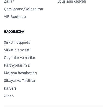
Zallar
Uçuşların cədvəli
Qarşılanma/Yolasalma
VIP Boutique
HAQQIMIZDA
Şirkət haqqında
Şirkətin siyasəti
Qaydalar və şərtlər
Partnyorlarımız
Maliyyə hesabatları
Şikayət və Təkliflər
Karyera
Əlaqə