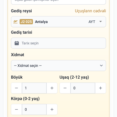
Gediş reysi
Uçuşların cədvəli
J2 025
Antalya
AYT
Gediş tarixi
Xidmət
Böyük
Uşaq (2-12 yaş)
Körpə (0-2 yaş)