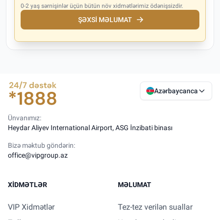
0-2 yaş sərnişinlər üçün bütün növ xidmətlərimiz ödənişsizdir.
ŞƏXSI MƏLUMAT
Azərbaycanca
Ünvanımız:
Heydar Aliyev International Airport, ASG İnzibati binası
Bizə məktub göndərin:
office@vipgroup.az
XIDMƏTLƏR
MƏLUMAT
VIP Xidmətlər
Tez-tez verilən suallar