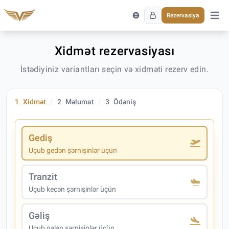
Rezervasiya
Əsas 
Xidmət rezervasiyası
İstədiyiniz variantları seçin və xidməti rezerv edin.
1
Xidmət
2
Məlumat
3
Ödəniş
Gediş
Uçub gedən şərnişinlər üçün
Tranzit
Uçub keçən şərnişinlər üçün
Gəliş
Uçub gələn şərnişinlər üçün