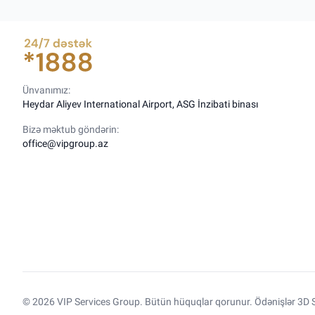
Ünvanımız:
Heydar Aliyev International Airport, ASG İnzibati binası
Bizə məktub göndərin:
office@vipgroup.az
© 2026 VIP Services Group. Bütün hüquqlar qorunur. Ödənişlər 3D S