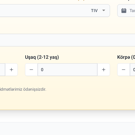
TIV
Uşaq (2-12 yaş)
Körpə (0
idmətlərimiz ödənişsizdir.