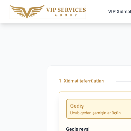
VIP Xidmət
1
Xidmət təfərrüatları
Gediş
Uçub gedən şərnişinlər üçün
Gediş reysi