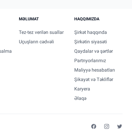
MƏLUMAT
HAQQIMIZDA
Tez-tez verilən suallar
Şirkət haqqında
Uçuşların cədvəli
Şirkətin siyasəti
salma
Qaydalar və şərtlər
Partnyorlarımız
Maliyyə hesabatları
Şikayət və Təkliflər
Karyera
Əlaqə