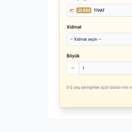
J2 033
TİVAT
Xidmət
Böyük
0-2 yaş sərnişinlər üçün bütün növ x