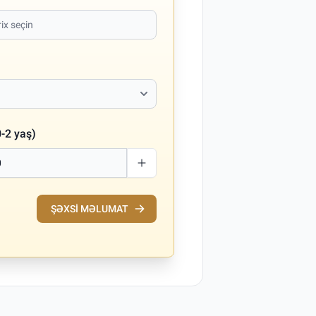
-2 yaş)
ŞƏXSI MƏLUMAT