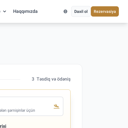
e
Haqqımızda
Daxil ol
Rezervasiya
3
Təsdiq və ödəniş
lən şərnişinlər üçün
rixi