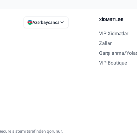
XIDMƏTLƏR
Azərbaycanca
VIP Xidmətlər
Zallar
Qarşılanma/Yola
VIP Boutique
ecure sistemi tərəfindən qorunur.