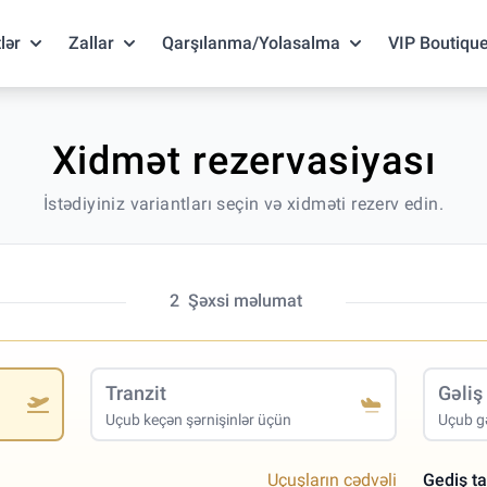
lər
Zallar
Qarşılanma/Yolasalma
VIP Boutiqu
Xidmət rezervasiyası
İstədiyiniz variantları seçin və xidməti rezerv edin.
2
Şəxsi məlumat
Tranzit
Gəliş
Uçub keçən şərnişinlər üçün
Uçub gə
Uçuşların cədvəli
Gediş ta