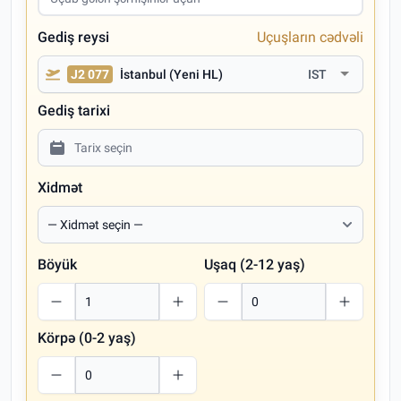
Gediş reysi
Uçuşların cədvəli
J2 077
İstanbul (Yeni HL)
IST
Gediş tarixi
Xidmət
Böyük
Uşaq (2-12 yaş)
Körpə (0-2 yaş)