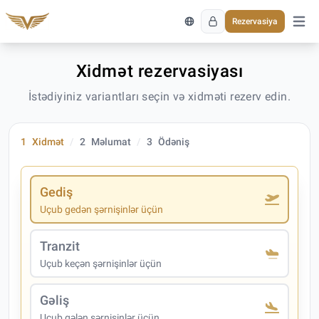
Rezervasiya
Əsas 
Xidmət rezervasiyası
İstədiyiniz variantları seçin və xidməti rezerv edin.
1
Xidmət
2
Məlumat
3
Ödəniş
Gediş
Uçub gedən şərnişinlər üçün
Tranzit
Uçub keçən şərnişinlər üçün
Gəliş
Uçub gələn şərnişinlər üçün