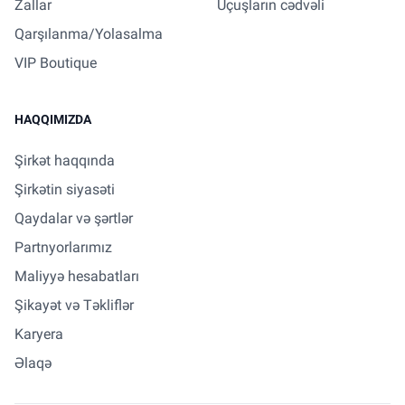
Zallar
Uçuşların cədvəli
Qarşılanma/Yolasalma
VIP Boutique
HAQQIMIZDA
Şirkət haqqında
Şirkətin siyasəti
Qaydalar və şərtlər
Partnyorlarımız
Maliyyə hesabatları
Şikayət və Təkliflər
Karyera
Əlaqə