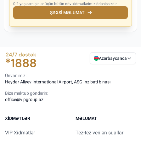
0-2 yaş sərnişinlər üçün bütün növ xidmətlərimiz ödənişsizdir.
ŞƏXSI MƏLUMAT
Azərbaycanca
Ünvanımız:
Heydar Aliyev International Airport, ASG İnzibati binası
Bizə məktub göndərin:
office@vipgroup.az
XIDMƏTLƏR
MƏLUMAT
VIP Xidmətlər
Tez-tez verilən suallar