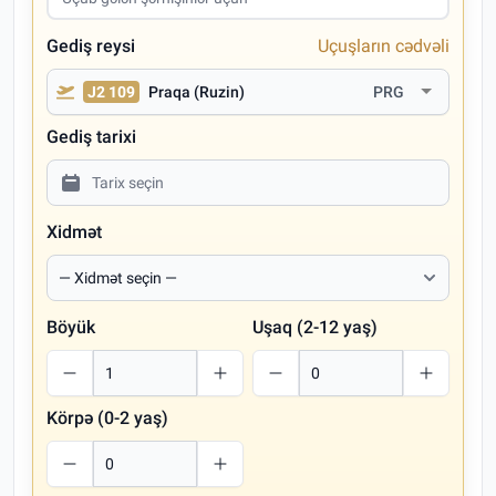
Gediş reysi
Uçuşların cədvəli
J2 109
Praqa (Ruzin)
PRG
Gediş tarixi
Xidmət
Böyük
Uşaq (2-12 yaş)
Körpə (0-2 yaş)