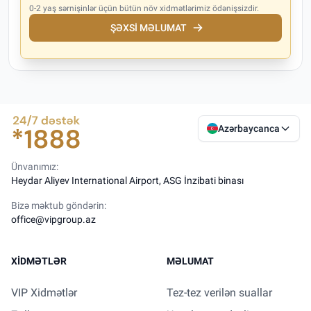
0-2 yaş sərnişinlər üçün bütün növ xidmətlərimiz ödənişsizdir.
ŞƏXSI MƏLUMAT
Azərbaycanca
Ünvanımız:
Heydar Aliyev International Airport, ASG İnzibati binası
Bizə məktub göndərin:
office@vipgroup.az
XIDMƏTLƏR
MƏLUMAT
VIP Xidmətlər
Tez-tez verilən suallar