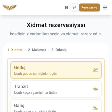
Rezervasiya
Əsas 
Xidmət rezervasiyası
İstədiyiniz variantları seçin və xidməti rezerv edin.
1
Xidmət
2
Məlumat
3
Ödəniş
Gediş
Uçub gedən şərnişinlər üçün
Tranzit
Uçub keçən şərnişinlər üçün
Gəliş
Uçub gələn şərnişinlər üçün