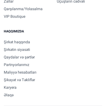
Zallar
Uçuşların cədvəli
Qarşılanma/Yolasalma
VIP Boutique
HAQQIMIZDA
Şirkət haqqında
Şirkətin siyasəti
Qaydalar və şərtlər
Partnyorlarımız
Maliyyə hesabatları
Şikayət və Təkliflər
Karyera
Əlaqə