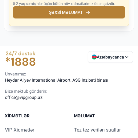
0-2 yaş sərnişinlər üçün bütün növ xidmətlərimiz ödənişsizdir.
ŞƏXSI MƏLUMAT
Azərbaycanca
Ünvanımız:
Heydar Aliyev International Airport, ASG İnzibati binası
Bizə məktub göndərin:
office@vipgroup.az
XIDMƏTLƏR
MƏLUMAT
VIP Xidmətlər
Tez-tez verilən suallar