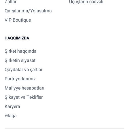
Zallar
Uçuşların cədvəli
Qarşılanma/Yolasalma
VIP Boutique
HAQQIMIZDA
Şirkət haqqında
Şirkətin siyasəti
Qaydalar və şərtlər
Partnyorlarımız
Maliyyə hesabatları
Şikayət və Təkliflər
Karyera
Əlaqə