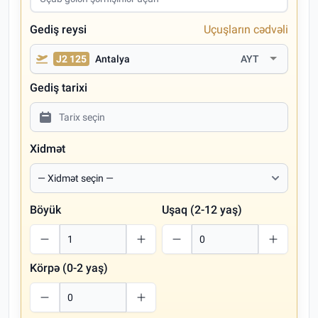
Gediş reysi
Uçuşların cədvəli
J2 125
Antalya
AYT
Gediş tarixi
Xidmət
Böyük
Uşaq (2-12 yaş)
Körpə (0-2 yaş)