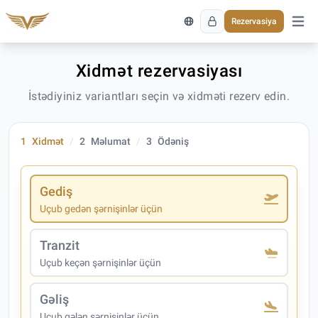
Rezervasiya
Əsas 
Xidmət rezervasiyası
İstədiyiniz variantları seçin və xidməti rezerv edin.
1
Xidmət
2
Məlumat
3
Ödəniş
Gediş
Uçub gedən şərnişinlər üçün
Tranzit
Uçub keçən şərnişinlər üçün
Gəliş
Uçub gələn şərnişinlər üçün