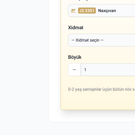
J2 2351
Naxçıvan
Xidmət
Böyük
0-2 yaş sərnişinlər üçün bütün növ x