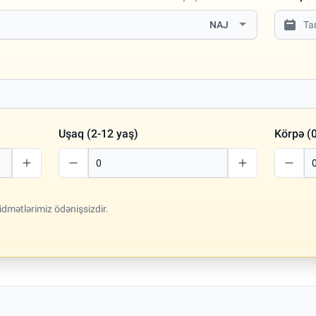
NAJ
Uşaq (2-12 yaş)
Körpə (0
idmətlərimiz ödənişsizdir.