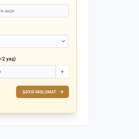
-2 yaş)
ŞƏXSI MƏLUMAT