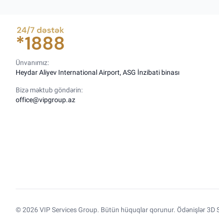
Ünvanımız:
Heydar Aliyev International Airport, ASG İnzibati binası
Bizə məktub göndərin:
office@vipgroup.az
© 2026 VIP Services Group. Bütün hüquqlar qorunur. Ödənişlər 3D S