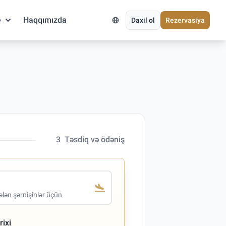
e
Haqqımızda
Daxil ol
Rezervasiya
3
Təsdiq və ödəniş
lən şərnişinlər üçün
rixi