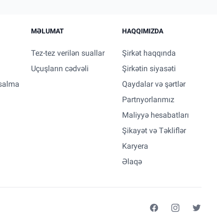
MƏLUMAT
HAQQIMIZDA
Tez-tez verilən suallar
Şirkət haqqında
Uçuşların cədvəli
Şirkətin siyasəti
salma
Qaydalar və şərtlər
Partnyorlarımız
Maliyyə hesabatları
Şikayət və Təkliflər
Karyera
Əlaqə