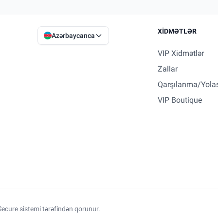
XIDMƏTLƏR
Azərbaycanca
VIP Xidmətlər
Zallar
Qarşılanma/Yola
VIP Boutique
ecure sistemi tərəfindən qorunur.