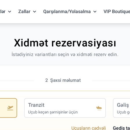
lər
Zallar
Qarşılanma/Yolasalma
VIP Boutiqu
Xidmət rezervasiyası
İstədiyiniz variantları seçin və xidməti rezerv edin.
2
Şəxsi məlumat
Tranzit
Gəliş
Uçub keçən şərnişinlər üçün
Uçub gə
Uçuşların cədvəli
Gediş ta