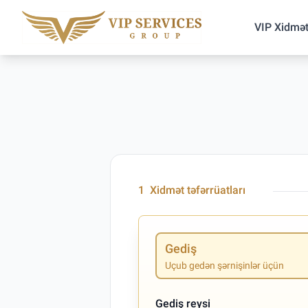
VIP Xidmət
1
Xidmət təfərrüatları
Gediş
Uçub gedən şərnişinlər üçün
Gediş reysi