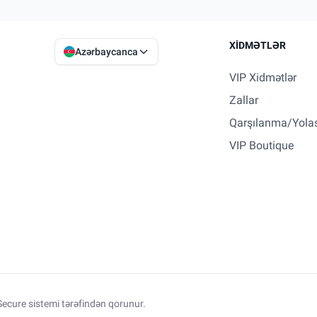
XIDMƏTLƏR
Azərbaycanca
VIP Xidmətlər
Zallar
Qarşılanma/Yola
VIP Boutique
ecure sistemi tərəfindən qorunur.