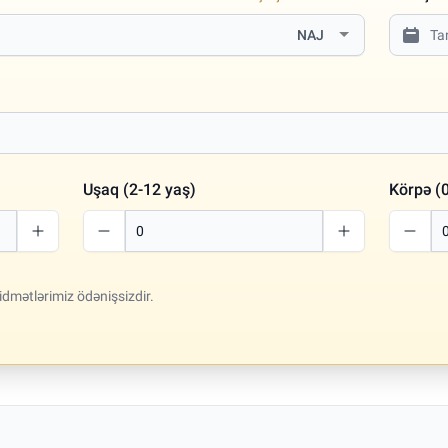
NAJ
Uşaq (2-12 yaş)
Körpə (0
idmətlərimiz ödənişsizdir.