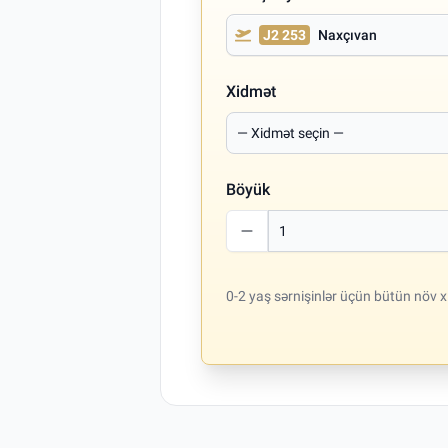
J2 253
Naxçıvan
Xidmət
Böyük
0-2 yaş sərnişinlər üçün bütün növ x