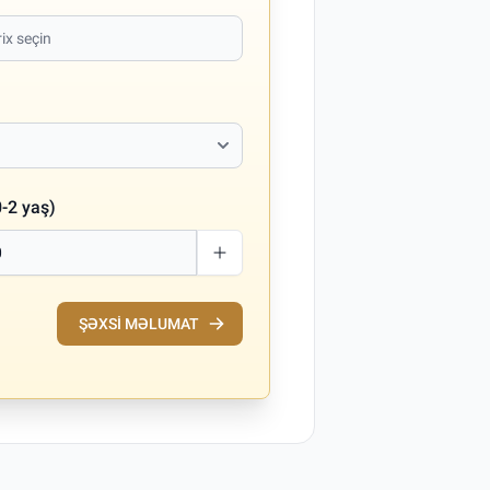
-2 yaş)
ŞƏXSI MƏLUMAT