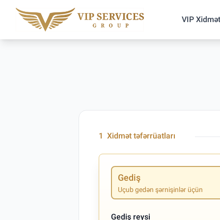
VIP Xidmət
1
Xidmət təfərrüatları
Gediş
Uçub gedən şərnişinlər üçün
Gediş reysi