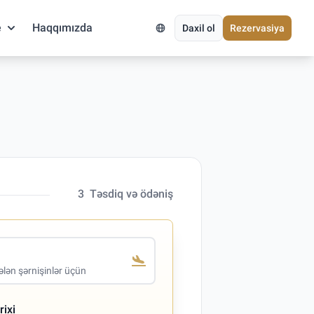
e
Haqqımızda
Daxil ol
Rezervasiya
3
Təsdiq və ödəniş
lən şərnişinlər üçün
rixi