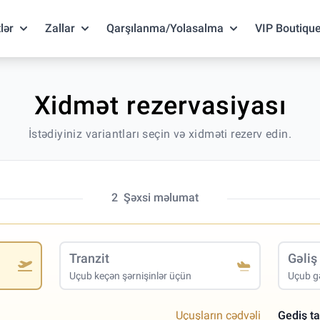
lər
Zallar
Qarşılanma/Yolasalma
VIP Boutiqu
Xidmət rezervasiyası
İstədiyiniz variantları seçin və xidməti rezerv edin.
2
Şəxsi məlumat
Tranzit
Gəliş
Uçub keçən şərnişinlər üçün
Uçub gə
Uçuşların cədvəli
Gediş ta