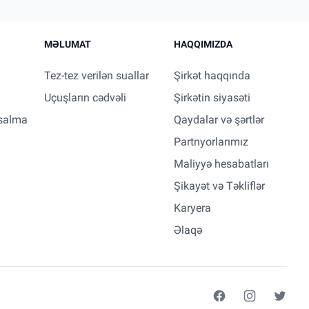
MƏLUMAT
HAQQIMIZDA
Tez-tez verilən suallar
Şirkət haqqında
Uçuşların cədvəli
Şirkətin siyasəti
salma
Qaydalar və şərtlər
Partnyorlarımız
Maliyyə hesabatları
Şikayət və Təkliflər
Karyera
Əlaqə