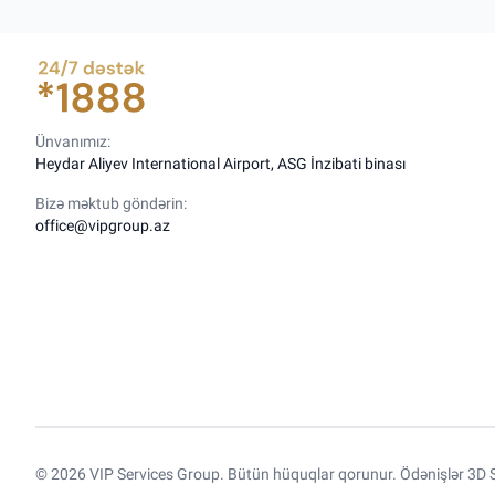
Ünvanımız:
Heydar Aliyev International Airport, ASG İnzibati binası
Bizə məktub göndərin:
office@vipgroup.az
© 2026 VIP Services Group. Bütün hüquqlar qorunur. Ödənişlər 3D S