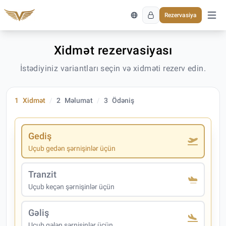
Rezervasiya
Əsas 
Xidmət rezervasiyası
İstədiyiniz variantları seçin və xidməti rezerv edin.
1
Xidmət
2
Məlumat
3
Ödəniş
Gediş
Uçub gedən şərnişinlər üçün
Tranzit
Uçub keçən şərnişinlər üçün
Gəliş
Uçub gələn şərnişinlər üçün