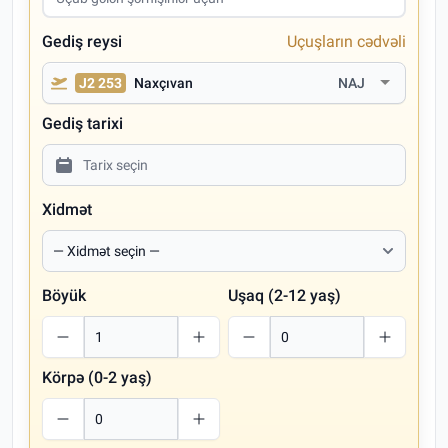
Gediş reysi
Uçuşların cədvəli
J2 253
Naxçıvan
NAJ
Gediş tarixi
Xidmət
Böyük
Uşaq (2-12 yaş)
Körpə (0-2 yaş)