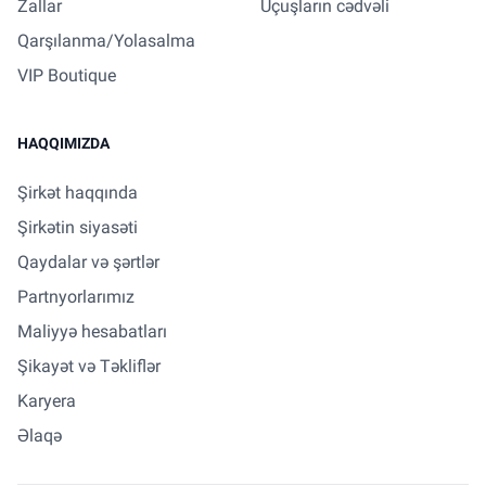
Zallar
Uçuşların cədvəli
Qarşılanma/Yolasalma
VIP Boutique
HAQQIMIZDA
Şirkət haqqında
Şirkətin siyasəti
Qaydalar və şərtlər
Partnyorlarımız
Maliyyə hesabatları
Şikayət və Təkliflər
Karyera
Əlaqə