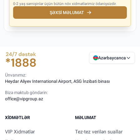
0-2 yaş sərnişinlər üçün bütün növ xidmətlərimiz ödənişsizdir.
ŞƏXSI MƏLUMAT
Azərbaycanca
Ünvanımız:
Heydar Aliyev International Airport, ASG İnzibati binası
Bizə məktub göndərin:
office@vipgroup.az
XIDMƏTLƏR
MƏLUMAT
VIP Xidmətlər
Tez-tez verilən suallar