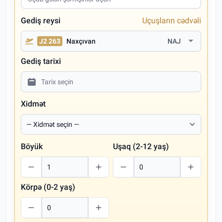
Gediş reysi
Uçuşların cədvəli
J2 263
Naxçıvan
NAJ
Gediş tarixi
Xidmət
Böyük
Uşaq (2-12 yaş)
Körpə (0-2 yaş)