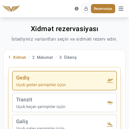
Rezervasiya
Əsas 
Xidmət rezervasiyası
İstədiyiniz variantları seçin və xidməti rezerv edin.
1
Xidmət
2
Məlumat
3
Ödəniş
Gediş
Uçub gedən şərnişinlər üçün
Tranzit
Uçub keçən şərnişinlər üçün
Gəliş
Uçub gələn şərnişinlər üçün