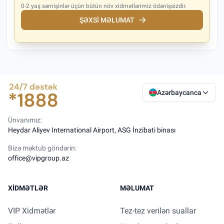
0-2 yaş sərnişinlər üçün bütün növ xidmətlərimiz ödənişsizdir.
ŞƏXSI MƏLUMAT
Azərbaycanca
Ünvanımız:
Heydar Aliyev International Airport, ASG İnzibati binası
Bizə məktub göndərin:
office@vipgroup.az
XIDMƏTLƏR
MƏLUMAT
VIP Xidmətlər
Tez-tez verilən suallar