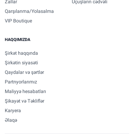
Zallar
Uçuşların cədvəli
Qarşılanma/Yolasalma
VIP Boutique
HAQQIMIZDA
Şirkət haqqında
Şirkətin siyasəti
Qaydalar və şərtlər
Partnyorlarımız
Maliyyə hesabatları
Şikayət və Təkliflər
Karyera
Əlaqə