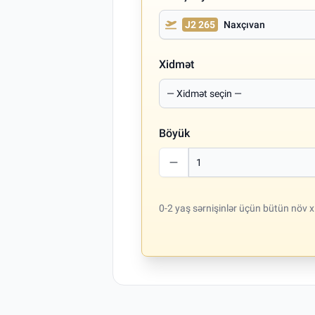
J2 265
Naxçıvan
Xidmət
Böyük
0-2 yaş sərnişinlər üçün bütün növ x