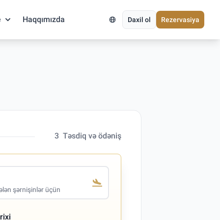
e
Haqqımızda
Daxil ol
Rezervasiya
3
Təsdiq və ödəniş
lən şərnişinlər üçün
rixi