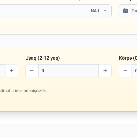
NAJ
Uşaq (2-12 yaş)
Körpə (0
idmətlərimiz ödənişsizdir.