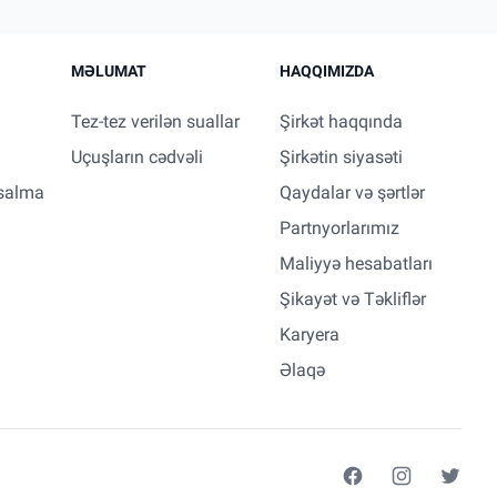
MƏLUMAT
HAQQIMIZDA
Tez-tez verilən suallar
Şirkət haqqında
Uçuşların cədvəli
Şirkətin siyasəti
salma
Qaydalar və şərtlər
Partnyorlarımız
Maliyyə hesabatları
Şikayət və Təkliflər
Karyera
Əlaqə