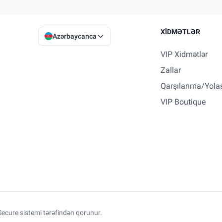
XIDMƏTLƏR
Azərbaycanca
VIP Xidmətlər
Zallar
Qarşılanma/Yola
VIP Boutique
ecure sistemi tərəfindən qorunur.