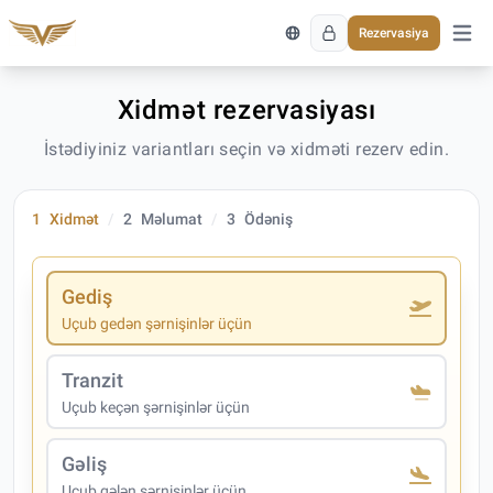
Rezervasiya
Əsas 
Xidmət rezervasiyası
İstədiyiniz variantları seçin və xidməti rezerv edin.
1
Xidmət
2
Məlumat
3
Ödəniş
Gediş
Uçub gedən şərnişinlər üçün
Tranzit
Uçub keçən şərnişinlər üçün
Gəliş
Uçub gələn şərnişinlər üçün