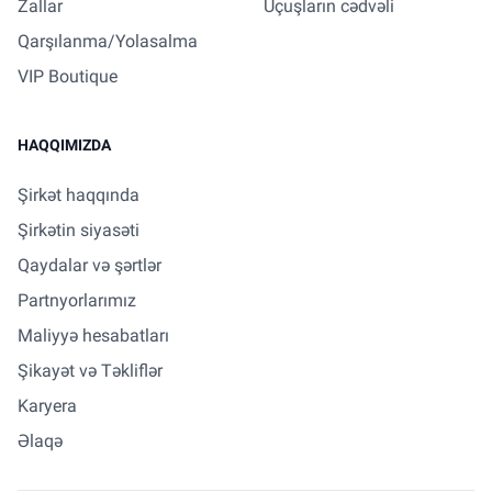
Zallar
Uçuşların cədvəli
Qarşılanma/Yolasalma
VIP Boutique
HAQQIMIZDA
Şirkət haqqında
Şirkətin siyasəti
Qaydalar və şərtlər
Partnyorlarımız
Maliyyə hesabatları
Şikayət və Təkliflər
Karyera
Əlaqə