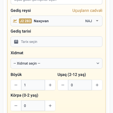
Gediş reysi
Uçuşların cədvəli
J2 283
Naxçıvan
NAJ
Gediş tarixi
Xidmət
Böyük
Uşaq (2-12 yaş)
Körpə (0-2 yaş)