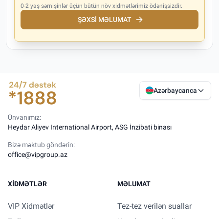
0-2 yaş sərnişinlər üçün bütün növ xidmətlərimiz ödənişsizdir.
ŞƏXSI MƏLUMAT
Azərbaycanca
Ünvanımız:
Heydar Aliyev International Airport, ASG İnzibati binası
Bizə məktub göndərin:
office@vipgroup.az
XIDMƏTLƏR
MƏLUMAT
VIP Xidmətlər
Tez-tez verilən suallar