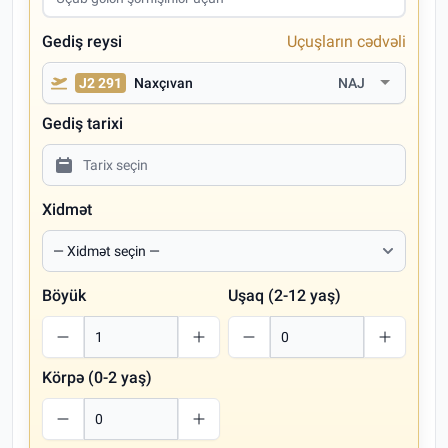
Gediş reysi
Uçuşların cədvəli
J2 291
Naxçıvan
NAJ
Gediş tarixi
Xidmət
Böyük
Uşaq (2-12 yaş)
Körpə (0-2 yaş)