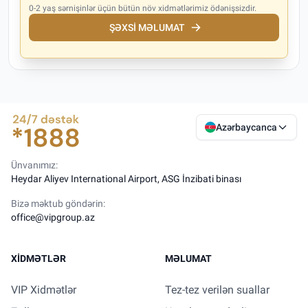
0-2 yaş sərnişinlər üçün bütün növ xidmətlərimiz ödənişsizdir.
ŞƏXSI MƏLUMAT
Azərbaycanca
Ünvanımız:
Heydar Aliyev International Airport, ASG İnzibati binası
Bizə məktub göndərin:
office@vipgroup.az
XIDMƏTLƏR
MƏLUMAT
VIP Xidmətlər
Tez-tez verilən suallar