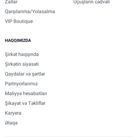
Zallar
Uçuşların cədvəli
Qarşılanma/Yolasalma
VIP Boutique
HAQQIMIZDA
Şirkət haqqında
Şirkətin siyasəti
Qaydalar və şərtlər
Partnyorlarımız
Maliyyə hesabatları
Şikayət və Təkliflər
Karyera
Əlaqə