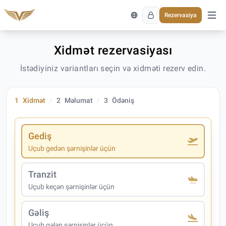
Rezervasiya
Əsas 
Xidmət rezervasiyası
İstədiyiniz variantları seçin və xidməti rezerv edin.
1
Xidmət
2
Məlumat
3
Ödəniş
Gediş
Uçub gedən şərnişinlər üçün
Tranzit
Uçub keçən şərnişinlər üçün
Gəliş
Uçub gələn şərnişinlər üçün