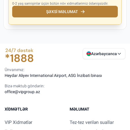
0-2 yaş sərnişinlər üçün bütün növ xidmətlərimiz ödənişsizdir.
ŞƏXSI MƏLUMAT
Azərbaycanca
Ünvanımız:
Heydar Aliyev International Airport, ASG İnzibati binası
Bizə məktub göndərin:
office@vipgroup.az
XIDMƏTLƏR
MƏLUMAT
VIP Xidmətlər
Tez-tez verilən suallar