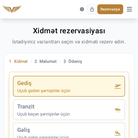
Rezervasiya
Əsas 
Xidmət rezervasiyası
İstədiyiniz variantları seçin və xidməti rezerv edin.
1
Xidmət
2
Məlumat
3
Ödəniş
Gediş
Uçub gedən şərnişinlər üçün
Tranzit
Uçub keçən şərnişinlər üçün
Gəliş
Uçub gələn şərnişinlər üçün