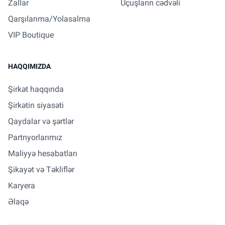
Zallar
Uçuşların cədvəli
Qarşılanma/Yolasalma
VIP Boutique
HAQQIMIZDA
Şirkət haqqında
Şirkətin siyasəti
Qaydalar və şərtlər
Partnyorlarımız
Maliyyə hesabatları
Şikayət və Təkliflər
Karyera
Əlaqə