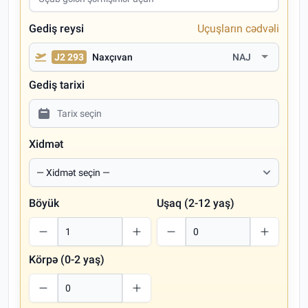
Gediş reysi
Uçuşların cədvəli
J2 293
Naxçıvan
NAJ
Gediş tarixi
Xidmət
Böyük
Uşaq (2-12 yaş)
Körpə (0-2 yaş)