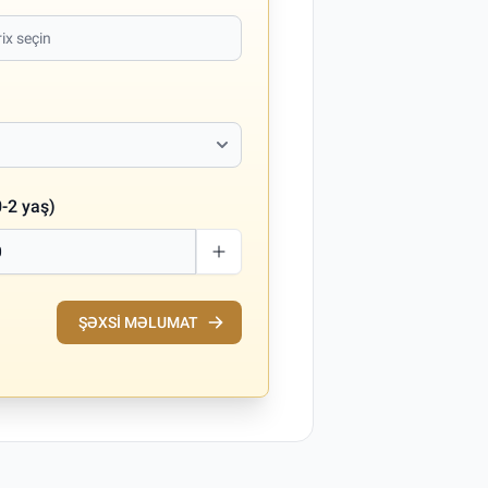
-2 yaş)
ŞƏXSI MƏLUMAT