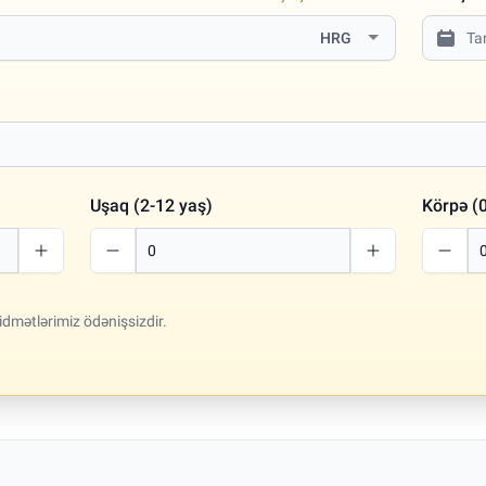
HRG
Uşaq (2-12 yaş)
Körpə (0
idmətlərimiz ödənişsizdir.