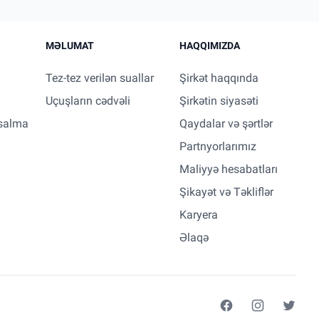
MƏLUMAT
HAQQIMIZDA
Tez-tez verilən suallar
Şirkət haqqında
Uçuşların cədvəli
Şirkətin siyasəti
salma
Qaydalar və şərtlər
Partnyorlarımız
Maliyyə hesabatları
Şikayət və Təkliflər
Karyera
Əlaqə