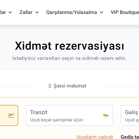
lər
Zallar
Qarşılanma/Yolasalma
VIP Boutiqu
Xidmət rezervasiyası
İstədiyiniz variantları seçin və xidməti rezerv edin.
2
Şəxsi məlumat
Tranzit
Gəliş
Uçub keçən şərnişinlər üçün
Uçub gə
Uçuşların cədvəli
Gediş ta