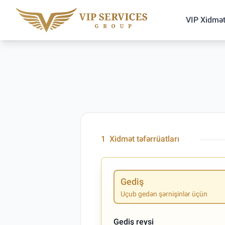
VIP Xidmət
1
Xidmət təfərrüatları
Gediş
Uçub gedən şərnişinlər üçün
Gediş reysi