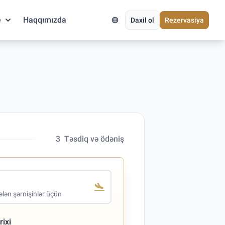
e
Haqqımızda
Daxil ol
Rezervasiya
3
Təsdiq və ödəniş
lən şərnişinlər üçün
rixi