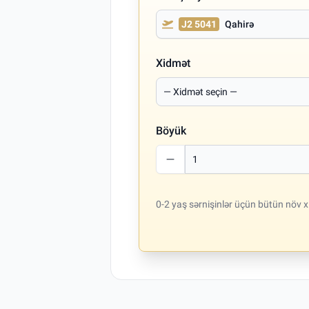
J2 5041
Qahirə
Xidmət
Böyük
0-2 yaş sərnişinlər üçün bütün növ x