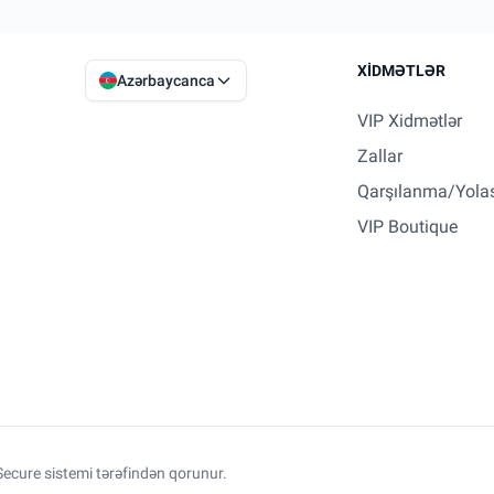
XIDMƏTLƏR
Azərbaycanca
VIP Xidmətlər
Zallar
Qarşılanma/Yola
VIP Boutique
ecure sistemi tərəfindən qorunur.