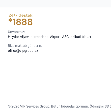
Ünvanımız:
Heydar Aliyev International Airport, ASG İnzibati binası
Bizə məktub göndərin:
office@vipgroup.az
© 2026 VIP Services Group. Bütün hüquqlar qorunur. Ödənişlər 3D S