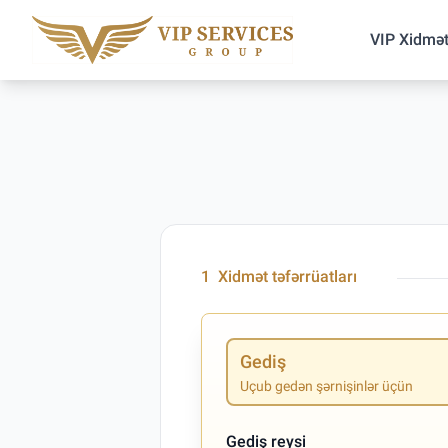
VIP Xidmət
1
Xidmət təfərrüatları
Gediş
Uçub gedən şərnişinlər üçün
Gediş reysi