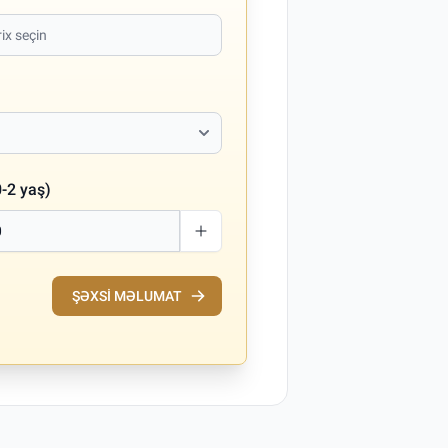
-2 yaş)
ŞƏXSI MƏLUMAT