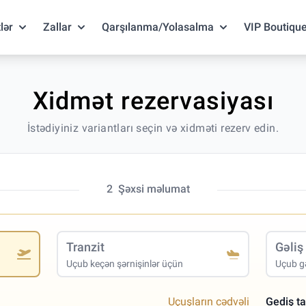
lər
Zallar
Qarşılanma/Yolasalma
VIP Boutiqu
Xidmət rezervasiyası
İstədiyiniz variantları seçin və xidməti rezerv edin.
2
Şəxsi məlumat
Tranzit
Gəliş
Uçub keçən şərnişinlər üçün
Uçub gə
Uçuşların cədvəli
Gediş ta