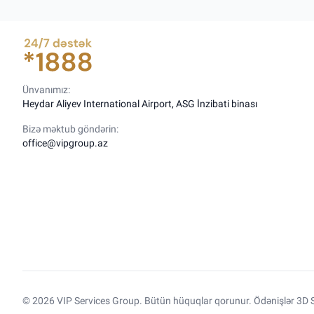
Ünvanımız:
Heydar Aliyev International Airport, ASG İnzibati binası
Bizə məktub göndərin:
office@vipgroup.az
© 2026 VIP Services Group. Bütün hüquqlar qorunur. Ödənişlər 3D S