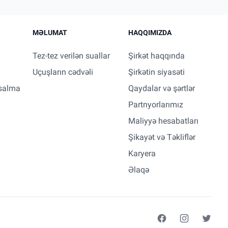
MƏLUMAT
HAQQIMIZDA
Tez-tez verilən suallar
Şirkət haqqında
Uçuşların cədvəli
Şirkətin siyasəti
salma
Qaydalar və şərtlər
Partnyorlarımız
Maliyyə hesabatları
Şikayət və Təkliflər
Karyera
Əlaqə