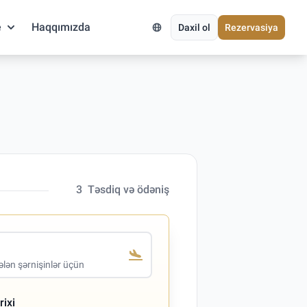
e
Haqqımızda
Daxil ol
Rezervasiya
3
Təsdiq və ödəniş
lən şərnişinlər üçün
rixi