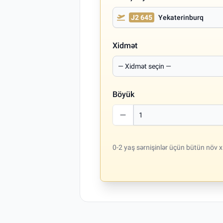
J2 645
Yekaterinburq
Xidmət
Böyük
0-2 yaş sərnişinlər üçün bütün növ x