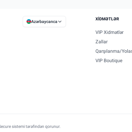
XIDMƏTLƏR
Azərbaycanca
VIP Xidmətlər
Zallar
Qarşılanma/Yola
VIP Boutique
ecure sistemi tərəfindən qorunur.