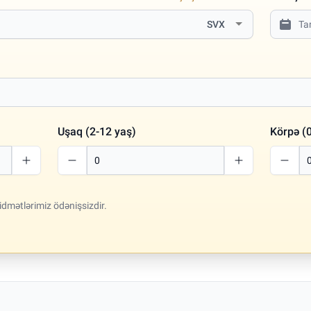
SVX
Uşaq (2-12 yaş)
Körpə (0
idmətlərimiz ödənişsizdir.