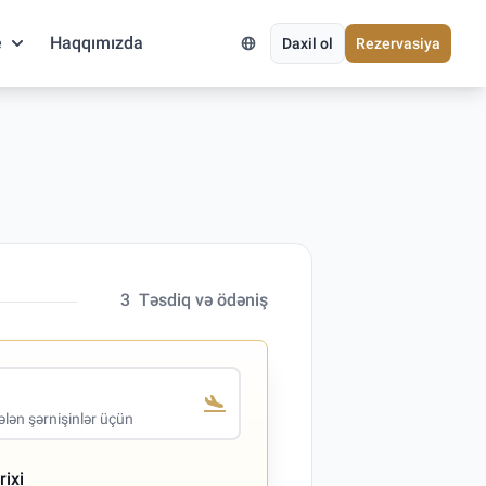
e
Haqqımızda
Daxil ol
Rezervasiya
3
Təsdiq və ödəniş
lən şərnişinlər üçün
rixi