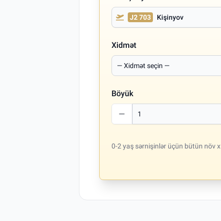
J2 703
Kişinyov
Xidmət
Böyük
0-2 yaş sərnişinlər üçün bütün növ x