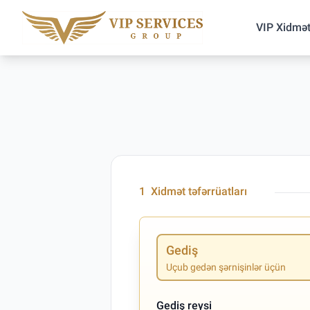
VIP Xidmət
1
Xidmət təfərrüatları
Gediş
Uçub gedən şərnişinlər üçün
Gediş reysi