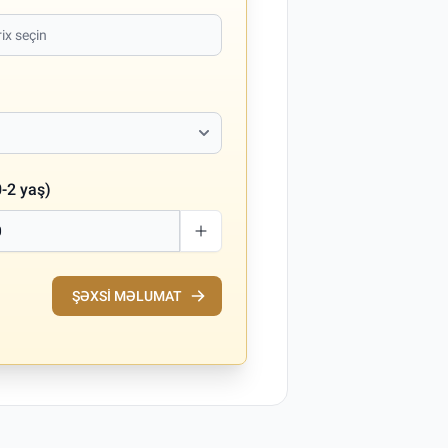
-2 yaş)
ŞƏXSI MƏLUMAT