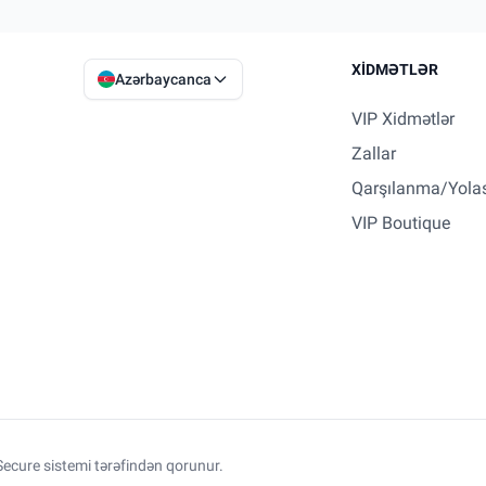
XIDMƏTLƏR
Azərbaycanca
VIP Xidmətlər
Zallar
Qarşılanma/Yola
VIP Boutique
ecure sistemi tərəfindən qorunur.