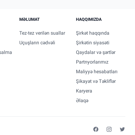
MƏLUMAT
HAQQIMIZDA
Tez-tez verilən suallar
Şirkət haqqında
Uçuşların cədvəli
Şirkətin siyasəti
salma
Qaydalar və şərtlər
Partnyorlarımız
Maliyyə hesabatları
Şikayət və Təkliflər
Karyera
Əlaqə