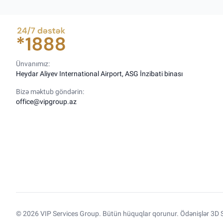
Ünvanımız:
Heydar Aliyev International Airport, ASG İnzibati binası
Bizə məktub göndərin:
office@vipgroup.az
© 2026 VIP Services Group. Bütün hüquqlar qorunur. Ödənişlər 3D S