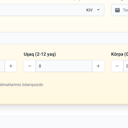
KIV
Uşaq (2-12 yaş)
Körpə (0
idmətlərimiz ödənişsizdir.