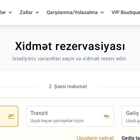
lər
Zallar
Qarşılanma/Yolasalma
VIP Boutiqu
Xidmət rezervasiyası
İstədiyiniz variantları seçin və xidməti rezerv edin.
2
Şəxsi məlumat
Tranzit
Gəliş
Uçub keçən şərnişinlər üçün
Uçub gə
Uçuşların cədvəli
Gediş ta