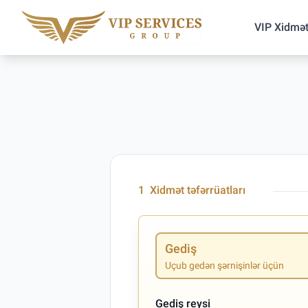
VIP Xidmət
1
Xidmət təfərrüatları
Gediş
Uçub gedən şərnişinlər üçün
Gediş reysi