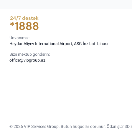
Ünvanımız:
Heydar Aliyev International Airport, ASG İnzibati binası
Bizə məktub göndərin:
office@vipgroup.az
© 2026 VIP Services Group. Bütün hüquqlar qorunur. Ödənişlər 3D S