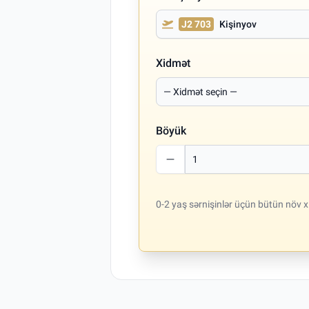
J2 703
Kişinyov
Xidmət
Böyük
0-2 yaş sərnişinlər üçün bütün növ x