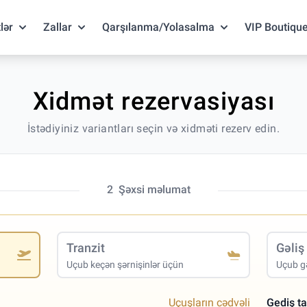
lər
Zallar
Qarşılanma/Yolasalma
VIP Boutiqu
Xidmət rezervasiyası
İstədiyiniz variantları seçin və xidməti rezerv edin.
2
Şəxsi məlumat
Tranzit
Gəliş
Uçub keçən şərnişinlər üçün
Uçub gə
Uçuşların cədvəli
Gediş ta