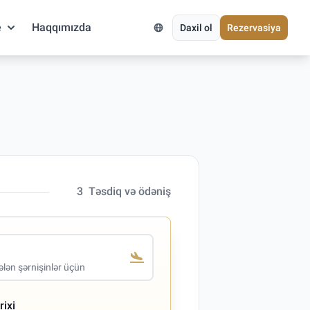
e
Haqqımızda
Daxil ol
Rezervasiya
3
Təsdiq və ödəniş
lən şərnişinlər üçün
rixi