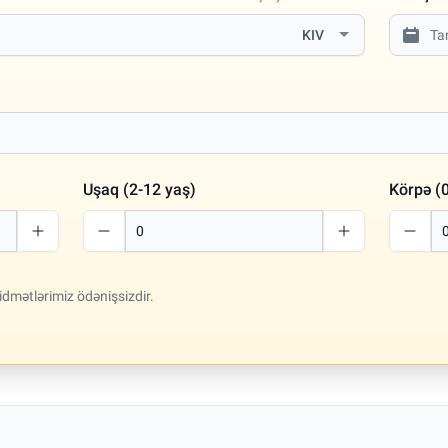
KIV
Uşaq (2-12 yaş)
Körpə (0
idmətlərimiz ödənişsizdir.