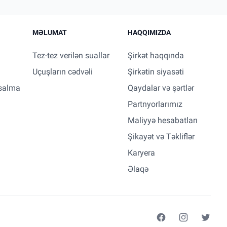
MƏLUMAT
HAQQIMIZDA
Tez-tez verilən suallar
Şirkət haqqında
Uçuşların cədvəli
Şirkətin siyasəti
salma
Qaydalar və şərtlər
Partnyorlarımız
Maliyyə hesabatları
Şikayət və Təkliflər
Karyera
Əlaqə