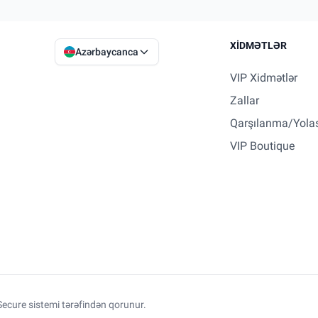
XIDMƏTLƏR
Azərbaycanca
VIP Xidmətlər
Zallar
Qarşılanma/Yola
VIP Boutique
ecure sistemi tərəfindən qorunur.