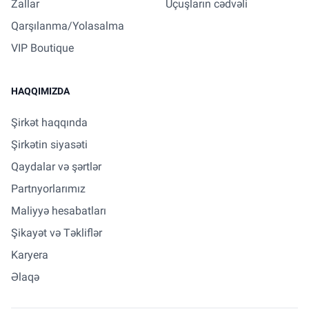
Zallar
Uçuşların cədvəli
Qarşılanma/Yolasalma
VIP Boutique
HAQQIMIZDA
Şirkət haqqında
Şirkətin siyasəti
Qaydalar və şərtlər
Partnyorlarımız
Maliyyə hesabatları
Şikayət və Təkliflər
Karyera
Əlaqə