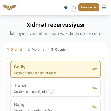
Rezervasiya
Əsas 
Xidmət rezervasiyası
İstədiyiniz variantları seçin və xidməti rezerv edin.
1
Xidmət
2
Məlumat
3
Ödəniş
Gediş
Uçub gedən şərnişinlər üçün
Tranzit
Uçub keçən şərnişinlər üçün
Gəliş
Uçub gələn şərnişinlər üçün