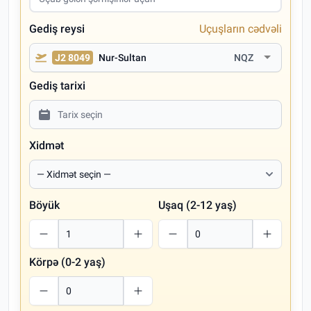
Gediş reysi
Uçuşların cədvəli
J2 8049
Nur-Sultan
NQZ
Gediş tarixi
Xidmət
Böyük
Uşaq (2-12 yaş)
Körpə (0-2 yaş)