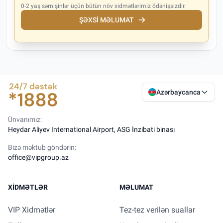
0-2 yaş sərnişinlər üçün bütün növ xidmətlərimiz ödənişsizdir.
ŞƏXSI MƏLUMAT
Azərbaycanca
Ünvanımız:
Heydar Aliyev International Airport, ASG İnzibati binası
Bizə məktub göndərin:
office@vipgroup.az
XIDMƏTLƏR
MƏLUMAT
VIP Xidmətlər
Tez-tez verilən suallar