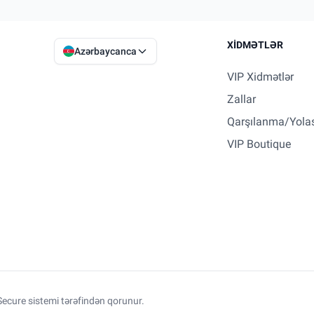
XIDMƏTLƏR
Azərbaycanca
VIP Xidmətlər
Zallar
Qarşılanma/Yola
VIP Boutique
ecure sistemi tərəfindən qorunur.