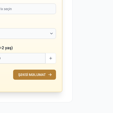
-2 yaş)
ŞƏXSI MƏLUMAT