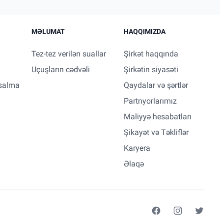
MƏLUMAT
HAQQIMIZDA
Tez-tez verilən suallar
Şirkət haqqında
Uçuşların cədvəli
Şirkətin siyasəti
salma
Qaydalar və şərtlər
Partnyorlarımız
Maliyyə hesabatları
Şikayət və Təkliflər
Karyera
Əlaqə