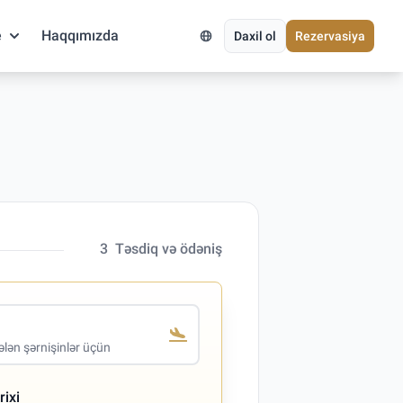
e
Haqqımızda
Daxil ol
Rezervasiya
3
Təsdiq və ödəniş
lən şərnişinlər üçün
rixi