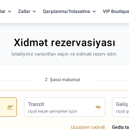
lər
Zallar
Qarşılanma/Yolasalma
VIP Boutiqu
Xidmət rezervasiyası
İstədiyiniz variantları seçin və xidməti rezerv edin.
2
Şəxsi məlumat
Tranzit
Gəliş
Uçub keçən şərnişinlər üçün
Uçub gə
Uçuşların cədvəli
Gediş ta