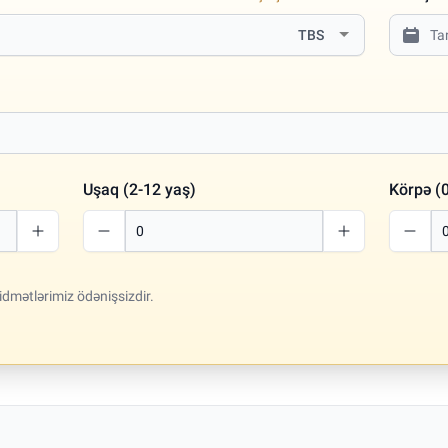
TBS
Uşaq (2-12 yaş)
Körpə (0
idmətlərimiz ödənişsizdir.