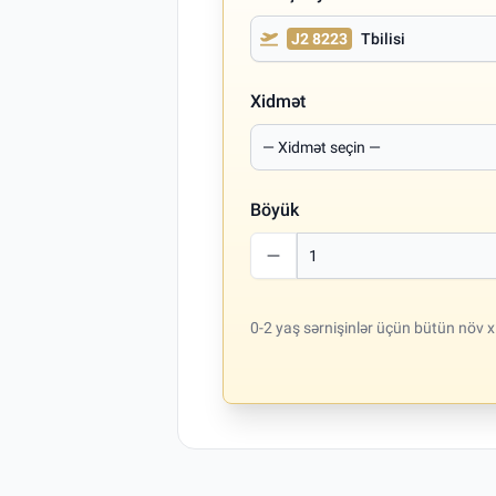
J2 8223
Tbilisi
Xidmət
Böyük
0-2 yaş sərnişinlər üçün bütün növ x