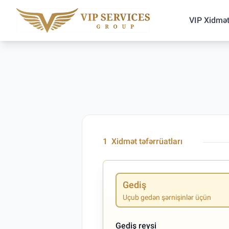
VIP Xidmət
1
Xidmət təfərrüatları
Gediş
Uçub gedən şərnişinlər üçün
Gediş reysi