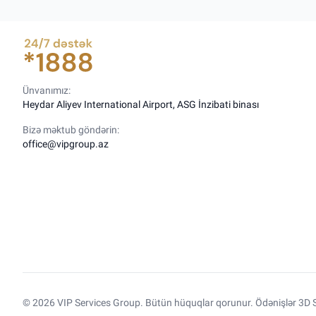
Ünvanımız:
Heydar Aliyev International Airport, ASG İnzibati binası
Bizə məktub göndərin:
office@vipgroup.az
© 2026 VIP Services Group. Bütün hüquqlar qorunur. Ödənişlər 3D S