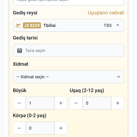
Gediş reysi
Uçuşların cədvəli
J2 8229
Tbilisi
TBS
Gediş tarixi
Xidmət
Böyük
Uşaq (2-12 yaş)
Körpə (0-2 yaş)