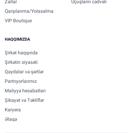
Zallar
Uçuşların cədvəli
Qarşılanma/Yolasalma
VIP Boutique
HAQQIMIZDA
Şirkət haqqında
Şirkətin siyasəti
Qaydalar və şərtlər
Partnyorlarımız
Maliyyə hesabatları
Şikayət və Təkliflər
Karyera
Əlaqə