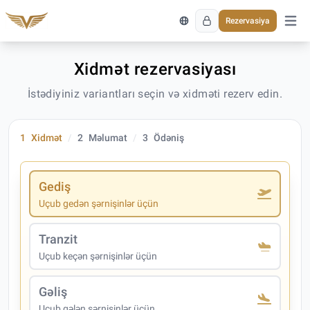
Rezervasiya
Əsas 
Xidmət rezervasiyası
İstədiyiniz variantları seçin və xidməti rezerv edin.
1
Xidmət
2
Məlumat
3
Ödəniş
Gediş
Uçub gedən şərnişinlər üçün
Tranzit
Uçub keçən şərnişinlər üçün
Gəliş
Uçub gələn şərnişinlər üçün