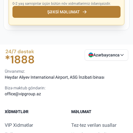
0-2 yaş sərnişinlər üçün bütün növ xidmətlərimiz ödənişsizdir.
ŞƏXSI MƏLUMAT
Azərbaycanca
Ünvanımız:
Heydar Aliyev International Airport, ASG İnzibati binası
Bizə məktub göndərin:
office@vipgroup.az
XIDMƏTLƏR
MƏLUMAT
VIP Xidmətlər
Tez-tez verilən suallar