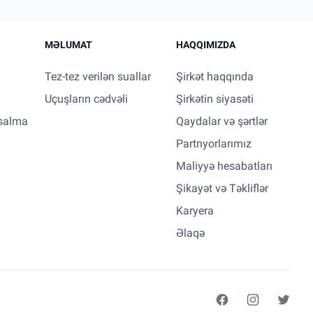
MƏLUMAT
HAQQIMIZDA
Tez-tez verilən suallar
Şirkət haqqında
Uçuşların cədvəli
Şirkətin siyasəti
salma
Qaydalar və şərtlər
Partnyorlarımız
Maliyyə hesabatları
Şikayət və Təkliflər
Karyera
Əlaqə