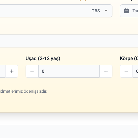
TBS
Uşaq (2-12 yaş)
Körpə (0
idmətlərimiz ödənişsizdir.