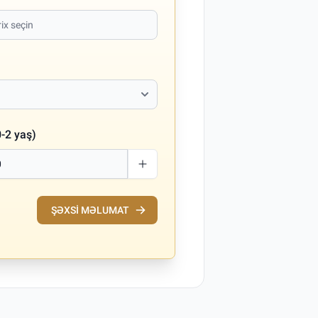
-2 yaş)
ŞƏXSI MƏLUMAT