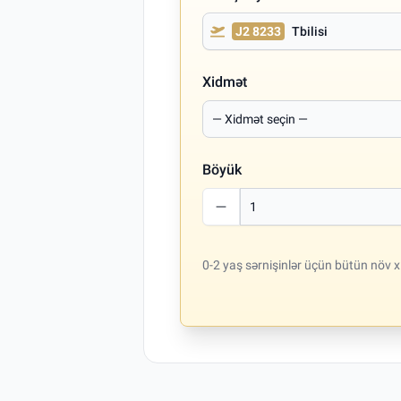
J2 8233
Tbilisi
Xidmət
Böyük
0-2 yaş sərnişinlər üçün bütün növ x