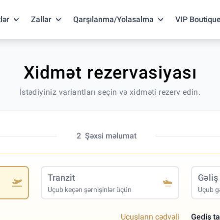
lər
Zallar
Qarşılanma/Yolasalma
VIP Boutiqu
Xidmət rezervasiyası
İstədiyiniz variantları seçin və xidməti rezerv edin.
2
Şəxsi məlumat
Tranzit
Gəliş
Uçub keçən şərnişinlər üçün
Uçub gə
Uçuşların cədvəli
Gediş ta