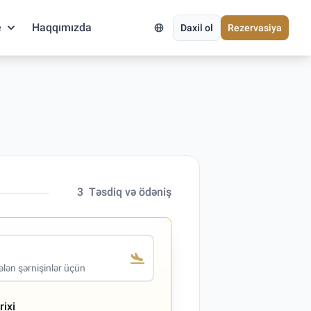
e
Haqqımızda
Daxil ol
Rezervasiya
3
Təsdiq və ödəniş
lən şərnişinlər üçün
rixi