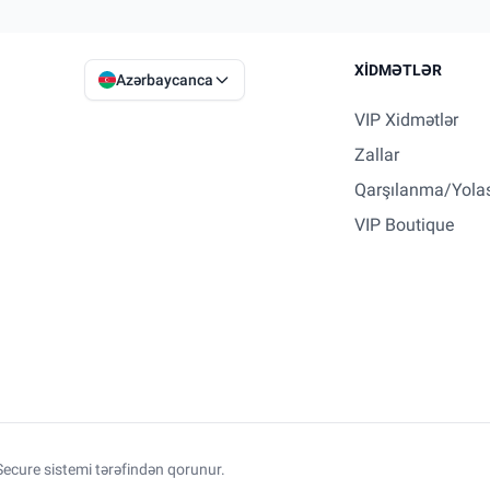
XIDMƏTLƏR
Azərbaycanca
VIP Xidmətlər
Zallar
Qarşılanma/Yola
VIP Boutique
ecure sistemi tərəfindən qorunur.