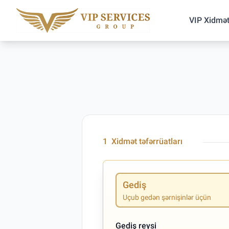
VIP Xidmət
1
Xidmət təfərrüatları
Gediş
Uçub gedən şərnişinlər üçün
Gediş reysi