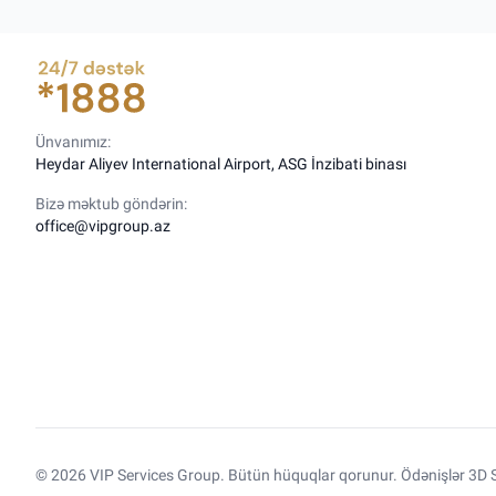
Ünvanımız:
Heydar Aliyev International Airport, ASG İnzibati binası
Bizə məktub göndərin:
office@vipgroup.az
© 2026 VIP Services Group. Bütün hüquqlar qorunur. Ödənişlər 3D S